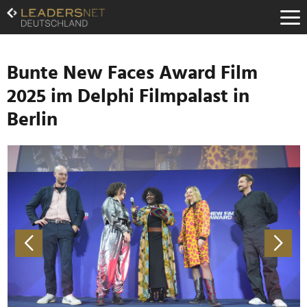
Zum
Inhalt
Zur
Fußzeilen-
Navigation
Bunte New Faces Award Film
Zur
2025 im Delphi Filmpalast in
Hauptnavigation
Berlin