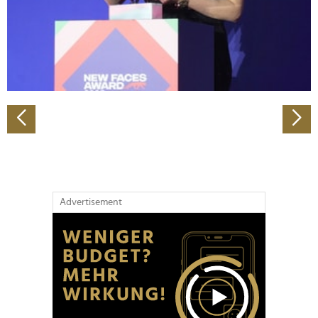
Wir verwenden Cookies, um Inhalte und Anzeigen zu
personalisieren, Funktionen für soziale Medien anbieten
zu können und die Zugriffe auf unsere Website zu
analysieren. Außerdem geben wir Informationen zu Ihrer
Verwendung unserer Website an unsere Partner für
soziale Medien, Werbung und Analysen weiter. Unsere
Partner führen diese Informationen möglicherweise mit
weiteren Daten zusammen, die Sie ihnen bereitgestellt
haben oder die sie im Rahmen Ihrer Nutzung der Dienste
gesammelt haben.
Advertisement