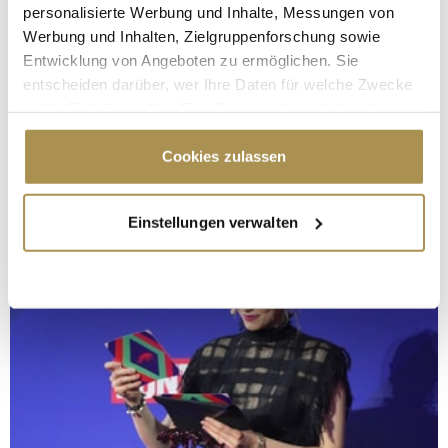
personalisierte Werbung und Inhalte, Messungen von
Werbung und Inhalten, Zielgruppenforschung sowie
Entwicklung von Angeboten zu ermöglichen. Sie
entscheiden darüber, wer Ihre Daten für welche Zwecke
nutzt. Sie können Ihre Einwilligung jederzeit über die
Cookie-Erklärung oder durch Klicken auf das Privacy
Trigger Symbol ändern oder widerrufen
Cookies zulassen
Wenn Sie es erlauben, würden wir auch gerne:
Einstellungen verwalten
Informationen über Ihre geografische Lage
erfassen, welche bis auf einige Meter genau sein
können
Ihr Gerät durch aktives Scannen nach
bestimmten Merkmalen (Fingerprinting) identifizieren
Erfahren Sie mehr darüber, wie Ihre persönlichen Daten
verarbeitet werden, und legen Sie Ihre Präferenzen im
Abschnitt Einzelheiten
fest.