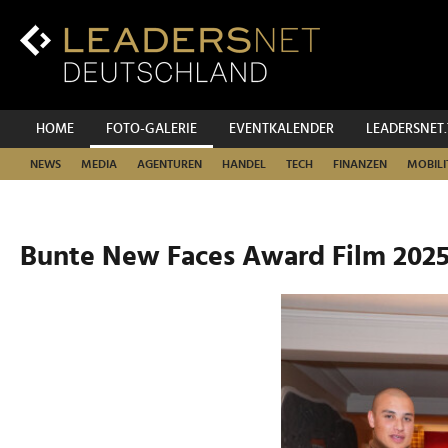
Zum
Inhalt
Zur
Fußzeilen-
Navigation
Zur
HOME
FOTO-GALERIE
EVENTKALENDER
LEADERSNET
Hauptnavigation
NEWS
MEDIA
AGENTUREN
HANDEL
TECH
FINANZEN
MOBILI
Bunte New Faces Award Film 2025 