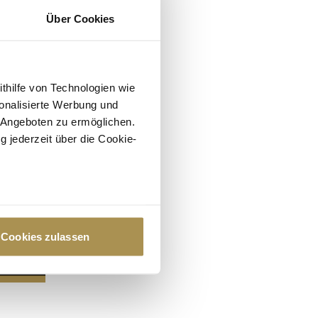
Über Cookies
ithilfe von Technologien wie
onalisierte Werbung und
 Angeboten zu ermöglichen.
g jederzeit über die Cookie-
au sein können
zieren
Cookies zulassen
hre Präferenzen im
Abschnitt
 Medien anbieten zu können
hrer Verwendung unserer