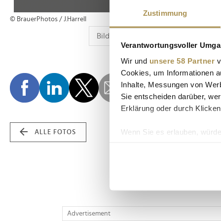
Zustimmung
© BrauerPhotos / J.Harrell
Verantwortungsvoller Umgan
Wir und
unsere 58 Partner
v
Cookies, um Informationen a
Inhalte, Messungen von Werb
Sie entscheiden darüber, wer
Erklärung oder durch Klicken
Wenn Sie es erlauben, würde
ALLE FOTOS
Informationen über Ih
Ihr Gerät durch aktiv
Erfahren Sie mehr darüber, w
Einzelheiten
fest.
Wir verwenden Cookies, um I
Advertisement
und die Zugriffe auf unsere 