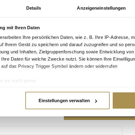
Details
Anzeigeneinstellungen
g mit Ihren Daten
erarbeiten Ihre persönlichen Daten, wie z. B. Ihre IP-Adresse, m
Advertisement
uf Ihrem Gerät zu speichern und darauf zuzugreifen und so pers
ung und Inhalten, Zielgruppenforschung sowie Entwicklung von
 Ihre Daten für welche Zwecke nutzt. Sie können Ihre Einwilligun
 auf das Privacy Trigger Symbol ändern oder widerrufen
n wir auch gerne:
re geografische Lage erfassen, welche bis auf einige Meter gen
es Scannen nach bestimmten Merkmalen (Fingerprinting) identifi
Einstellungen verwalten
ie Ihre persönlichen Daten verarbeitet werden, und legen Sie I
nhalte und Anzeigen zu personalisieren, Funktionen für soziale
Website zu analysieren. Außerdem geben wir Informationen zu I