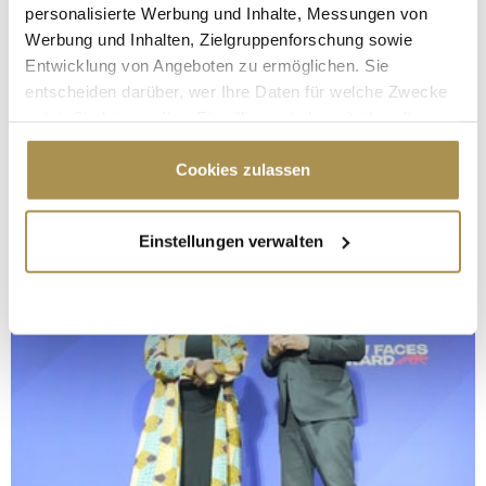
personalisierte Werbung und Inhalte, Messungen von
Werbung und Inhalten, Zielgruppenforschung sowie
Entwicklung von Angeboten zu ermöglichen. Sie
entscheiden darüber, wer Ihre Daten für welche Zwecke
nutzt. Sie können Ihre Einwilligung jederzeit über die
Cookie-Erklärung oder durch Klicken auf das Privacy
Trigger Symbol ändern oder widerrufen
Cookies zulassen
Wenn Sie es erlauben, würden wir auch gerne:
Einstellungen verwalten
Informationen über Ihre geografische Lage
erfassen, welche bis auf einige Meter genau sein
können
Ihr Gerät durch aktives Scannen nach
bestimmten Merkmalen (Fingerprinting) identifizieren
Erfahren Sie mehr darüber, wie Ihre persönlichen Daten
verarbeitet werden, und legen Sie Ihre Präferenzen im
Abschnitt Einzelheiten
fest.