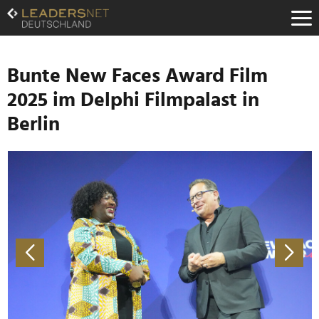
Zum
Inhalt
Zur
Fußzeilen-
Navigation
Bunte New Faces Award Film
Zur
2025 im Delphi Filmpalast in
Hauptnavigation
Berlin