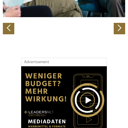
zu können und die Zugriffe auf unsere Website zu
analysieren. Außerdem geben wir Informationen zu Ihrer
Verwendung unserer Website an unsere Partner für
soziale Medien, Werbung und Analysen weiter. Unsere
Partner führen diese Informationen möglicherweise mit
weiteren Daten zusammen, die Sie ihnen bereitgestellt
haben oder die sie im Rahmen Ihrer Nutzung der Dienste
gesammelt haben.
Advertisement