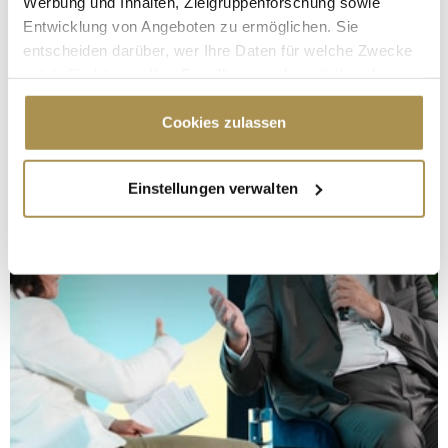
Werbung und Inhalten, Zielgruppenforschung sowie
Entwicklung von Angeboten zu ermöglichen. Sie
entscheiden darüber, wer Ihre Daten für welche Zwecke
nutzt. Sie können Ihre Einwilligung jederzeit über die
Cookie-Erklärung oder durch Klicken auf das Privacy
Trigger Symbol ändern oder widerrufen
Cookies zulassen
Wenn Sie es erlauben, würden wir auch gerne:
Einstellungen verwalten
Informationen über Ihre geografische Lage
erfassen, welche bis auf einige Meter genau sein
können
Ihr Gerät durch aktives Scannen nach
bestimmten Merkmalen (Fingerprinting) identifizieren
Erfahren Sie mehr darüber, wie Ihre persönlichen Daten
verarbeitet werden, und legen Sie Ihre Präferenzen im
Abschnitt Einzelheiten
fest.
Wir verwenden Cookies, um Inhalte und Anzeigen zu
personalisieren, Funktionen für soziale Medien anbieten