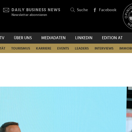
DAILY BUSINESS NEWS
Suche
Facebook
Newsletter abonnieren
.TV
ÜBER UNS
MEDIADATEN
LINKEDIN
EDITION AT
SUCHEN
TÄT
TOURISMUS
KARRIERE
EVENTS
LEADERS
INTERVIEWS
IMMOBI