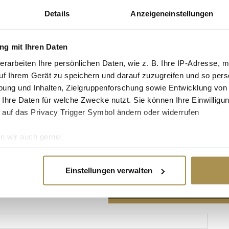
Details
Anzeigeneinstellungen
g mit Ihren Daten
erarbeiten Ihre persönlichen Daten, wie z. B. Ihre IP-Adresse, m
Advertisement
uf Ihrem Gerät zu speichern und darauf zuzugreifen und so pers
ung und Inhalten, Zielgruppenforschung sowie Entwicklung von
 Ihre Daten für welche Zwecke nutzt. Sie können Ihre Einwilligun
 auf das Privacy Trigger Symbol ändern oder widerrufen
n wir auch gerne:
re geografische Lage erfassen, welche bis auf einige Meter gen
es Scannen nach bestimmten Merkmalen (Fingerprinting) identifi
Einstellungen verwalten
ie Ihre persönlichen Daten verarbeitet werden, und legen Sie I
nhalte und Anzeigen zu personalisieren, Funktionen für soziale
Website zu analysieren. Außerdem geben wir Informationen zu I