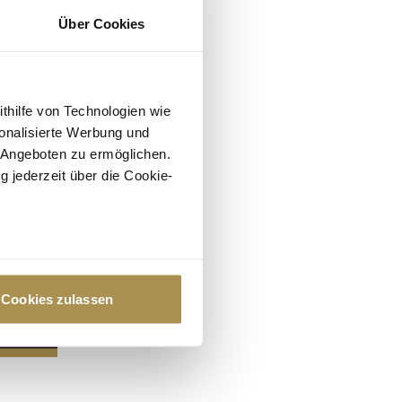
Über Cookies
ithilfe von Technologien wie
onalisierte Werbung und
 Angeboten zu ermöglichen.
g jederzeit über die Cookie-
au sein können
zieren
Cookies zulassen
hre Präferenzen im
Abschnitt
 Medien anbieten zu können
hrer Verwendung unserer