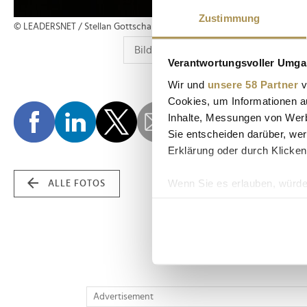
Zustimmung
© LEADERSNET / Stellan Gottschalk
Verantwortungsvoller Umgan
Wir und
unsere 58 Partner
v
Cookies, um Informationen a
Inhalte, Messungen von Werb
Sie entscheiden darüber, wer
Erklärung oder durch Klicken
Wenn Sie es erlauben, würde
ALLE FOTOS
Informationen über Ih
Ihr Gerät durch aktiv
Erfahren Sie mehr darüber, w
Einzelheiten
fest.
Wir verwenden Cookies, um I
Advertisement
und die Zugriffe auf unsere 