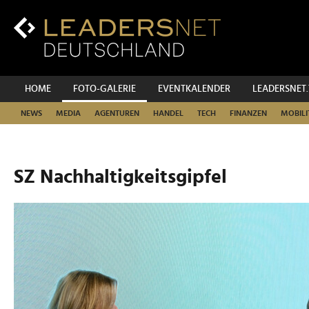
Zum
Inhalt
Zur
Fußzeilen-
Navigation
Zur
HOME
FOTO-GALERIE
EVENTKALENDER
LEADERSNET
Hauptnavigation
NEWS
MEDIA
AGENTUREN
HANDEL
TECH
FINANZEN
MOBILI
SZ Nachhaltigkeitsgipfel