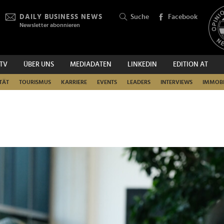
DAILY BUSINESS NEWS
Suche
Facebook
Newsletter abonnieren
.TV
ÜBER UNS
MEDIADATEN
LINKEDIN
EDITION AT
SUCHEN
TÄT
TOURISMUS
KARRIERE
EVENTS
LEADERS
INTERVIEWS
IMMOBI