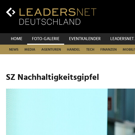
Zum
Inhalt
Zur
Fußzeilen-
Navigation
Zur
HOME
FOTO-GALERIE
EVENTKALENDER
LEADERSNET
Hauptnavigation
NEWS
MEDIA
AGENTUREN
HANDEL
TECH
FINANZEN
MOBILI
SZ Nachhaltigkeitsgipfel