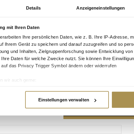
Details
Anzeigeneinstellungen
g mit Ihren Daten
erarbeiten Ihre persönlichen Daten, wie z. B. Ihre IP-Adresse, m
Advertisement
uf Ihrem Gerät zu speichern und darauf zuzugreifen und so pers
ung und Inhalten, Zielgruppenforschung sowie Entwicklung von
 Ihre Daten für welche Zwecke nutzt. Sie können Ihre Einwilligun
 auf das Privacy Trigger Symbol ändern oder widerrufen
n wir auch gerne:
re geografische Lage erfassen, welche bis auf einige Meter gen
es Scannen nach bestimmten Merkmalen (Fingerprinting) identifi
Einstellungen verwalten
ie Ihre persönlichen Daten verarbeitet werden, und legen Sie I
nhalte und Anzeigen zu personalisieren, Funktionen für soziale
Website zu analysieren. Außerdem geben wir Informationen zu I