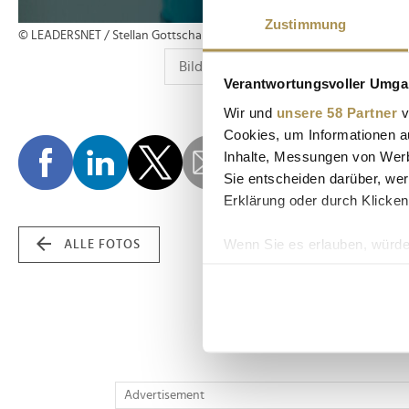
Zustimmung
© LEADERSNET / Stellan Gottschalk
Verantwortungsvoller Umgan
Wir und
unsere 58 Partner
v
Cookies, um Informationen a
Inhalte, Messungen von Werb
Sie entscheiden darüber, wer
Erklärung oder durch Klicken
Wenn Sie es erlauben, würde
ALLE FOTOS
Informationen über Ih
Ihr Gerät durch aktiv
Erfahren Sie mehr darüber, w
Einzelheiten
fest.
Wir verwenden Cookies, um I
Advertisement
und die Zugriffe auf unsere 