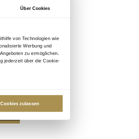
Über Cookies
ithilfe von Technologien wie
onalisierte Werbung und
 Angeboten zu ermöglichen.
g jederzeit über die Cookie-
au sein können
zieren
Cookies zulassen
hre Präferenzen im
Abschnitt
 Medien anbieten zu können
hrer Verwendung unserer