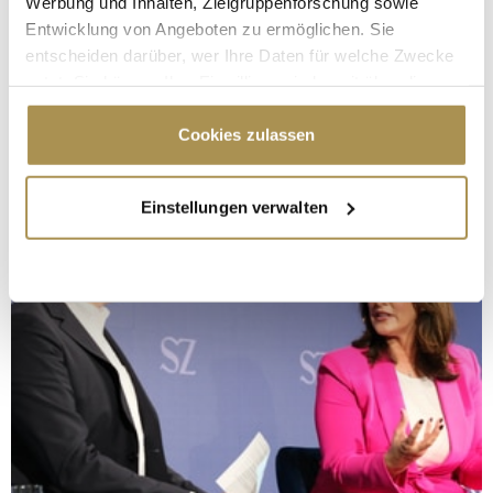
Werbung und Inhalten, Zielgruppenforschung sowie
Entwicklung von Angeboten zu ermöglichen. Sie
entscheiden darüber, wer Ihre Daten für welche Zwecke
nutzt. Sie können Ihre Einwilligung jederzeit über die
Cookie-Erklärung oder durch Klicken auf das Privacy
Trigger Symbol ändern oder widerrufen
Cookies zulassen
Wenn Sie es erlauben, würden wir auch gerne:
Einstellungen verwalten
Informationen über Ihre geografische Lage
erfassen, welche bis auf einige Meter genau sein
können
Ihr Gerät durch aktives Scannen nach
bestimmten Merkmalen (Fingerprinting) identifizieren
Erfahren Sie mehr darüber, wie Ihre persönlichen Daten
verarbeitet werden, und legen Sie Ihre Präferenzen im
Abschnitt Einzelheiten
fest.
Wir verwenden Cookies, um Inhalte und Anzeigen zu
personalisieren, Funktionen für soziale Medien anbieten