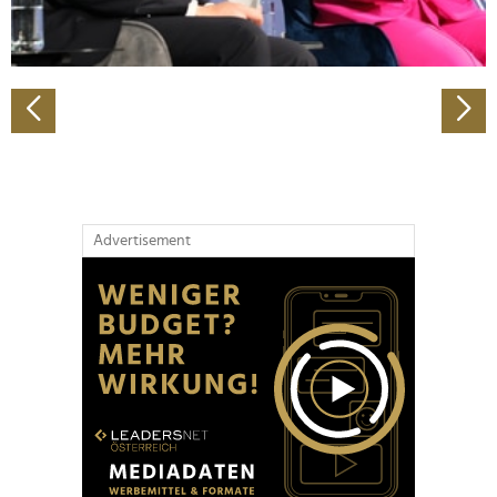
zu können und die Zugriffe auf unsere Website zu
analysieren. Außerdem geben wir Informationen zu Ihrer
Verwendung unserer Website an unsere Partner für
soziale Medien, Werbung und Analysen weiter. Unsere
Partner führen diese Informationen möglicherweise mit
weiteren Daten zusammen, die Sie ihnen bereitgestellt
haben oder die sie im Rahmen Ihrer Nutzung der Dienste
gesammelt haben.
Advertisement