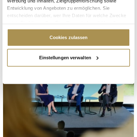
Werbung und Inhalten, Zielgruppenforschung sowie
Entwicklung von Angeboten zu ermöglichen. Sie
entscheiden darüber, wer Ihre Daten für welche Zwecke
nutzt. Sie können Ihre Einwilligung jederzeit über die
Cookie-Erklärung oder durch Klicken auf das Privacy
Trigger Symbol ändern oder widerrufen
Cookies zulassen
Wenn Sie es erlauben, würden wir auch gerne:
Einstellungen verwalten
Informationen über Ihre geografische Lage
erfassen, welche bis auf einige Meter genau sein
können
Ihr Gerät durch aktives Scannen nach
bestimmten Merkmalen (Fingerprinting) identifizieren
Erfahren Sie mehr darüber, wie Ihre persönlichen Daten
verarbeitet werden, und legen Sie Ihre Präferenzen im
Abschnitt Einzelheiten
fest.
Wir verwenden Cookies, um Inhalte und Anzeigen zu
personalisieren, Funktionen für soziale Medien anbieten