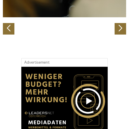
zu können und die Zugriffe auf unsere Website zu
analysieren. Außerdem geben wir Informationen zu Ihrer
Verwendung unserer Website an unsere Partner für
soziale Medien, Werbung und Analysen weiter. Unsere
Partner führen diese Informationen möglicherweise mit
weiteren Daten zusammen, die Sie ihnen bereitgestellt
haben oder die sie im Rahmen Ihrer Nutzung der Dienste
gesammelt haben.
Advertisement