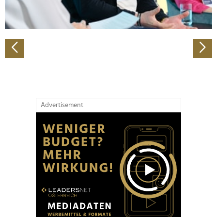
zu können und die Zugriffe auf unsere Website zu
analysieren. Außerdem geben wir Informationen zu Ihrer
Verwendung unserer Website an unsere Partner für
soziale Medien, Werbung und Analysen weiter. Unsere
Partner führen diese Informationen möglicherweise mit
weiteren Daten zusammen, die Sie ihnen bereitgestellt
haben oder die sie im Rahmen Ihrer Nutzung der Dienste
gesammelt haben.
Advertisement