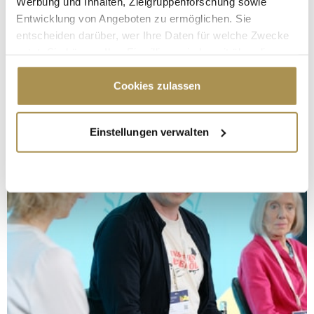
Werbung und Inhalten, Zielgruppenforschung sowie
Entwicklung von Angeboten zu ermöglichen. Sie
entscheiden darüber, wer Ihre Daten für welche Zwecke
nutzt. Sie können Ihre Einwilligung jederzeit über die
Cookie-Erklärung oder durch Klicken auf das Privacy
Trigger Symbol ändern oder widerrufen
Cookies zulassen
Wenn Sie es erlauben, würden wir auch gerne:
Einstellungen verwalten
Informationen über Ihre geografische Lage
erfassen, welche bis auf einige Meter genau sein
können
Ihr Gerät durch aktives Scannen nach
bestimmten Merkmalen (Fingerprinting) identifizieren
Erfahren Sie mehr darüber, wie Ihre persönlichen Daten
verarbeitet werden, und legen Sie Ihre Präferenzen im
Abschnitt Einzelheiten
fest.
Wir verwenden Cookies, um Inhalte und Anzeigen zu
personalisieren, Funktionen für soziale Medien anbieten