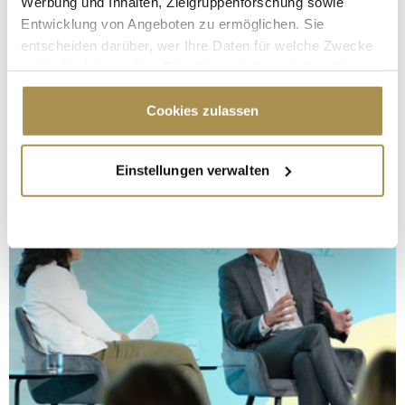
Werbung und Inhalten, Zielgruppenforschung sowie
Entwicklung von Angeboten zu ermöglichen. Sie
entscheiden darüber, wer Ihre Daten für welche Zwecke
nutzt. Sie können Ihre Einwilligung jederzeit über die
Cookie-Erklärung oder durch Klicken auf das Privacy
Trigger Symbol ändern oder widerrufen
Cookies zulassen
Wenn Sie es erlauben, würden wir auch gerne:
Einstellungen verwalten
Informationen über Ihre geografische Lage
erfassen, welche bis auf einige Meter genau sein
können
Ihr Gerät durch aktives Scannen nach
bestimmten Merkmalen (Fingerprinting) identifizieren
Erfahren Sie mehr darüber, wie Ihre persönlichen Daten
verarbeitet werden, und legen Sie Ihre Präferenzen im
Abschnitt Einzelheiten
fest.
Wir verwenden Cookies, um Inhalte und Anzeigen zu
personalisieren, Funktionen für soziale Medien anbieten