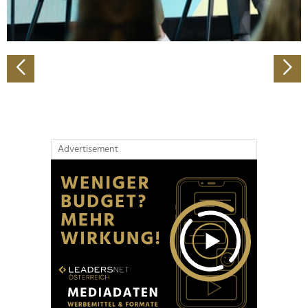
zu können und die Zugriffe auf unsere Website zu
analysieren. Außerdem geben wir Informationen zu Ihrer
Verwendung unserer Website an unsere Partner für
soziale Medien, Werbung und Analysen weiter. Unsere
Partner führen diese Informationen möglicherweise mit
weiteren Daten zusammen, die Sie ihnen bereitgestellt
haben oder die sie im Rahmen Ihrer Nutzung der Dienste
gesammelt haben.
Advertisement