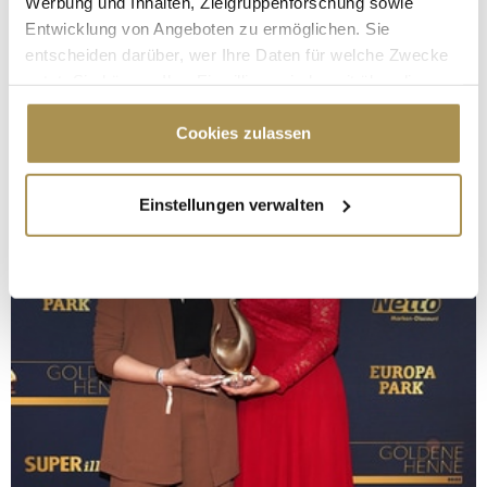
Werbung und Inhalten, Zielgruppenforschung sowie
Entwicklung von Angeboten zu ermöglichen. Sie
entscheiden darüber, wer Ihre Daten für welche Zwecke
nutzt. Sie können Ihre Einwilligung jederzeit über die
Cookie-Erklärung oder durch Klicken auf das Privacy
Trigger Symbol ändern oder widerrufen
Cookies zulassen
Wenn Sie es erlauben, würden wir auch gerne:
Einstellungen verwalten
Informationen über Ihre geografische Lage
erfassen, welche bis auf einige Meter genau sein
können
Ihr Gerät durch aktives Scannen nach
bestimmten Merkmalen (Fingerprinting) identifizieren
Erfahren Sie mehr darüber, wie Ihre persönlichen Daten
verarbeitet werden, und legen Sie Ihre Präferenzen im
Abschnitt Einzelheiten
fest.
Wir verwenden Cookies, um Inhalte und Anzeigen zu
personalisieren, Funktionen für soziale Medien anbieten