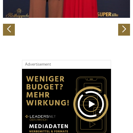
zu können und die Zugriffe auf unsere Website zu
analysieren. Außerdem geben wir Informationen zu Ihrer
Verwendung unserer Website an unsere Partner für
soziale Medien, Werbung und Analysen weiter. Unsere
Partner führen diese Informationen möglicherweise mit
weiteren Daten zusammen, die Sie ihnen bereitgestellt
haben oder die sie im Rahmen Ihrer Nutzung der Dienste
gesammelt haben.
Advertisement