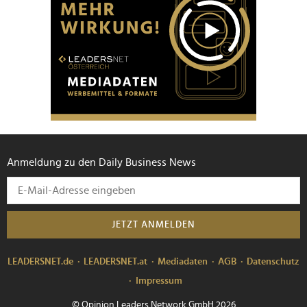
Anmeldung zu den Daily Business News
JETZT ANMELDEN
LEADERSNET.de
LEADERSNET.at
Mediadaten
AGB
Datenschutz
Impressum
© Opinion Leaders Network GmbH 2026