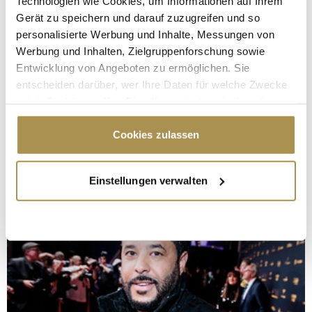
Technologien wie Cookies, um Informationen auf Ihrem
Gerät zu speichern und darauf zuzugreifen und so
personalisierte Werbung und Inhalte, Messungen von
Werbung und Inhalten, Zielgruppenforschung sowie
Entwicklung von Angeboten zu ermöglichen. Sie
entscheiden darüber, wer Ihre Daten für welche Zwecke
nutzt. Sie können Ihre Einwilligung jederzeit über die
Cookie-Erklärung oder durch Klicken auf das Privacy
Trigger Symbol ändern oder widerrufen
Cookies zulassen
Wenn Sie es erlauben, würden wir auch gerne:
Einstellungen verwalten
Informationen über Ihre geografische Lage
erfassen, welche bis auf einige Meter genau sein
können
Ihr Gerät durch aktives Scannen nach
bestimmten Merkmalen (Fingerprinting) identifizieren
Erfahren Sie mehr darüber, wie Ihre persönlichen Daten
verarbeitet werden, und legen Sie Ihre Präferenzen im
Abschnitt Einzelheiten
fest.