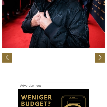
Wir verwenden Cookies, um Inhalte und Anzeigen zu
personalisieren, Funktionen für soziale Medien anbieten
zu können und die Zugriffe auf unsere Website zu
analysieren. Außerdem geben wir Informationen zu Ihrer
Verwendung unserer Website an unsere Partner für
soziale Medien, Werbung und Analysen weiter. Unsere
Partner führen diese Informationen möglicherweise mit
weiteren Daten zusammen, die Sie ihnen bereitgestellt
haben oder die sie im Rahmen Ihrer Nutzung der Dienste
gesammelt haben.
Advertisement