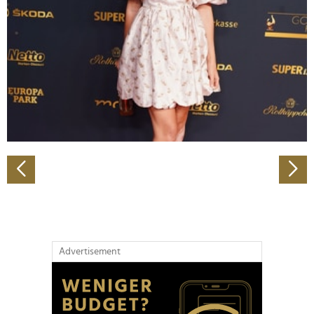
Wir verwenden Cookies, um Inhalte und Anzeigen zu
personalisieren, Funktionen für soziale Medien anbieten
zu können und die Zugriffe auf unsere Website zu
analysieren. Außerdem geben wir Informationen zu Ihrer
Verwendung unserer Website an unsere Partner für
soziale Medien, Werbung und Analysen weiter. Unsere
Partner führen diese Informationen möglicherweise mit
weiteren Daten zusammen, die Sie ihnen bereitgestellt
haben oder die sie im Rahmen Ihrer Nutzung der Dienste
gesammelt haben.
Advertisement