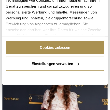
Technologien wie Cookies, um Informationen auf Ihrem
Gerät zu speichern und darauf zuzugreifen und so
personalisierte Werbung und Inhalte, Messungen von
Werbung und Inhalten, Zielgruppenforschung sowie
Entwicklung von Angeboten zu ermöglichen. Sie
entscheiden darüber, wer Ihre Daten für welche Zwecke
nutzt. Sie können Ihre Einwilligung jederzeit über die
Cookie-Erklärung oder durch Klicken auf das Privacy
Trigger Symbol ändern oder widerrufen
Cookies zulassen
Wenn Sie es erlauben, würden wir auch gerne:
Einstellungen verwalten
Informationen über Ihre geografische Lage
erfassen, welche bis auf einige Meter genau sein
können
Ihr Gerät durch aktives Scannen nach
bestimmten Merkmalen (Fingerprinting) identifizieren
Erfahren Sie mehr darüber, wie Ihre persönlichen Daten
verarbeitet werden, und legen Sie Ihre Präferenzen im
Abschnitt Einzelheiten
fest.