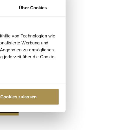
Über Cookies
ithilfe von Technologien wie
onalisierte Werbung und
 Angeboten zu ermöglichen.
g jederzeit über die Cookie-
au sein können
zieren
Cookies zulassen
hre Präferenzen im
Abschnitt
 Medien anbieten zu können
hrer Verwendung unserer