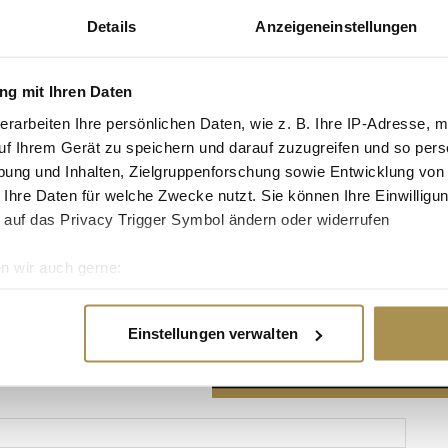
Details
Anzeigeneinstellungen
g mit Ihren Daten
erarbeiten Ihre persönlichen Daten, wie z. B. Ihre IP-Adresse, m
Advertisement
uf Ihrem Gerät zu speichern und darauf zuzugreifen und so pers
ung und Inhalten, Zielgruppenforschung sowie Entwicklung von
 Ihre Daten für welche Zwecke nutzt. Sie können Ihre Einwilligun
 auf das Privacy Trigger Symbol ändern oder widerrufen
n wir auch gerne:
re geografische Lage erfassen, welche bis auf einige Meter gen
es Scannen nach bestimmten Merkmalen (Fingerprinting) identifi
Einstellungen verwalten
ie Ihre persönlichen Daten verarbeitet werden, und legen Sie I
nhalte und Anzeigen zu personalisieren, Funktionen für soziale
Website zu analysieren. Außerdem geben wir Informationen zu I