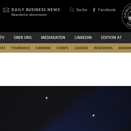
DAILY BUSINESS NEWS
Suche
Facebook
Newsletter abonnieren
.TV
ÜBER UNS
MEDIADATEN
LINKEDIN
EDITION AT
SUCHEN
TÄT
TOURISMUS
KARRIERE
EVENTS
LEADERS
INTERVIEWS
IMMOBI