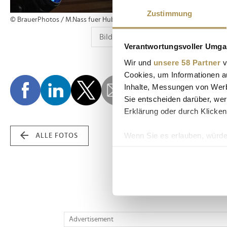
Zustimmung
© BrauerPhotos / M.Nass fuer Hubert Burda Media
Verantwortungsvoller Umgan
Wir und
unsere 58 Partner
v
Cookies, um Informationen a
Inhalte, Messungen von Werb
Sie entscheiden darüber, wer
Erklärung oder durch Klicken
Wenn Sie es erlauben, würde
ALLE FOTOS
Informationen über Ih
Ihr Gerät durch aktiv
Erfahren Sie mehr darüber, w
Einzelheiten
fest.
Wir verwenden Cookies, um I
Advertisement
und die Zugriffe auf unsere 