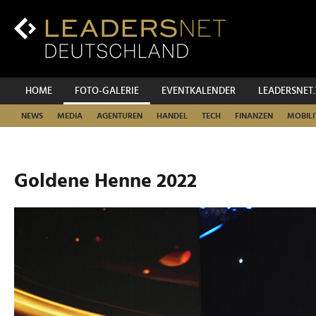
Zum
Inhalt
Zur
Fußzeilen-
Navigation
Zur
HOME
FOTO-GALERIE
EVENTKALENDER
LEADERSNET
Hauptnavigation
NEWS
MEDIA
AGENTUREN
HANDEL
TECH
FINANZEN
MOBILI
Goldene Henne 2022