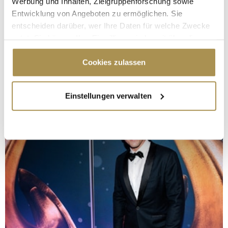
Werbung und Inhalten, Zielgruppenforschung sowie
Entwicklung von Angeboten zu ermöglichen. Sie
entscheiden darüber, wer Ihre Daten für welche Zwecke
nutzt. Sie können Ihre Einwilligung jederzeit über die
Cookie-Erklärung oder durch Klicken auf das Privacy
Trigger Symbol ändern oder widerrufen
Cookies zulassen
Wenn Sie es erlauben, würden wir auch gerne:
Einstellungen verwalten
Informationen über Ihre geografische Lage
erfassen, welche bis auf einige Meter genau sein
können
Ihr Gerät durch aktives Scannen nach
bestimmten Merkmalen (Fingerprinting) identifizieren
Erfahren Sie mehr darüber, wie Ihre persönlichen Daten
verarbeitet werden, und legen Sie Ihre Präferenzen im
Abschnitt Einzelheiten
fest.
Wir verwenden Cookies, um Inhalte und Anzeigen zu
personalisieren, Funktionen für soziale Medien anbieten