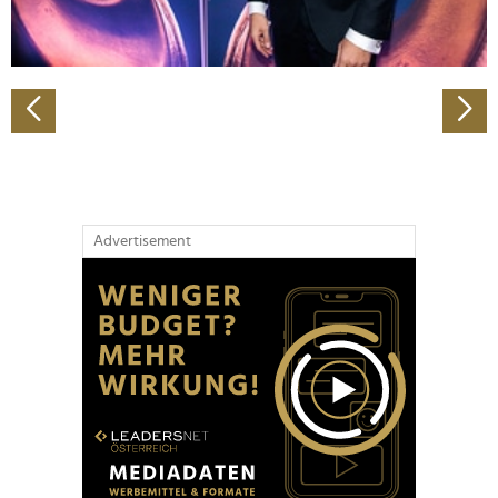
zu können und die Zugriffe auf unsere Website zu
analysieren. Außerdem geben wir Informationen zu Ihrer
Verwendung unserer Website an unsere Partner für
soziale Medien, Werbung und Analysen weiter. Unsere
Partner führen diese Informationen möglicherweise mit
weiteren Daten zusammen, die Sie ihnen bereitgestellt
haben oder die sie im Rahmen Ihrer Nutzung der Dienste
gesammelt haben.
Advertisement