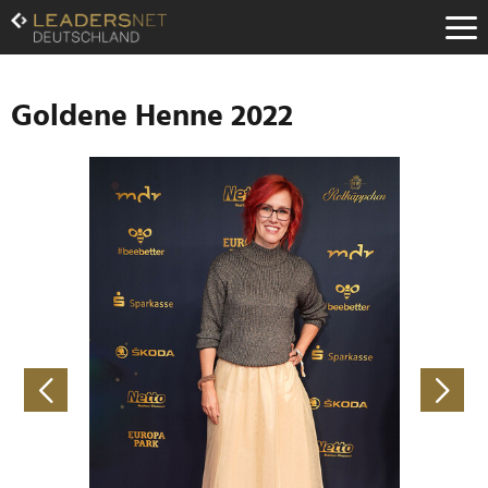
Zum
Inhalt
Zur
Fußzeilen-
Navigation
Goldene Henne 2022
Zur
Hauptnavigation