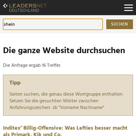
Zum
Inhalt
Zur
Fußzeilen-
SUCHEN
Navigation
Zur
Hauptnavigation
Die ganze Website durchsuchen
Die Anfrage ergab 16 Treffer.
Tipp
Seiten suchen, die genau diese Wortgruppe enthalten:
Setzen Sie die gesuchten Wörter zwischen
Anführungszeichen: zb "Vorname Nachname".
Inditex’ Billig-Offensive: Was Lefties besser macht
als Primark, Kik und Co.