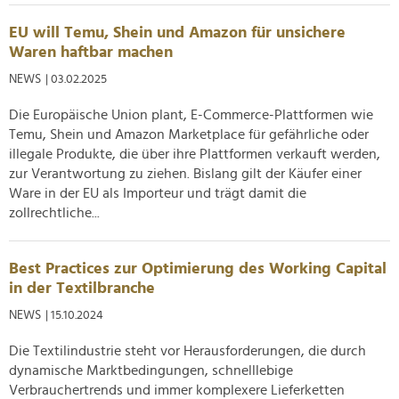
zu können und die Zugriffe auf unsere Website zu
analysieren. Außerdem geben wir Informationen zu Ihrer
EU will Temu, Shein und Amazon für unsichere
Verwendung unserer Website an unsere Partner für
Waren haftbar machen
soziale Medien, Werbung und Analysen weiter. Unsere
NEWS
| 03.02.2025
Partner führen diese Informationen möglicherweise mit
weiteren Daten zusammen, die Sie ihnen bereitgestellt
Die Europäische Union plant, E-Commerce-Plattformen wie
haben oder die sie im Rahmen Ihrer Nutzung der Dienste
Temu, Shein und Amazon Marketplace für gefährliche oder
gesammelt haben.
illegale Produkte, die über ihre Plattformen verkauft werden,
zur Verantwortung zu ziehen. Bislang gilt der Käufer einer
Ware in der EU als Importeur und trägt damit die
zollrechtliche...
Best Practices zur Optimierung des Working Capital
in der Textilbranche
NEWS
| 15.10.2024
Die Textilindustrie steht vor Herausforderungen, die durch
dynamische Marktbedingungen, schnelllebige
Verbrauchertrends und immer komplexere Lieferketten