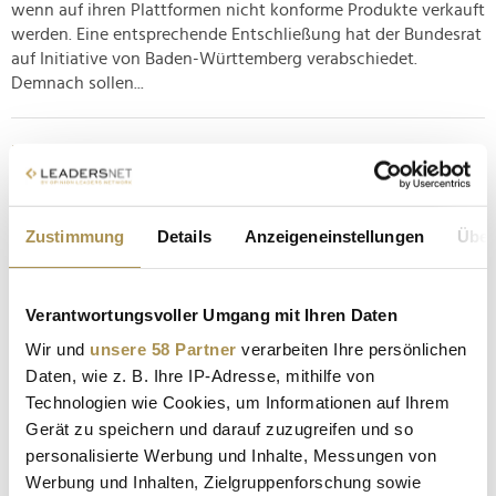
wenn auf ihren Plattformen nicht konforme Produkte verkauft
werden. Eine entsprechende Entschließung hat der Bundesrat
auf Initiative von Baden-Württemberg verabschiedet.
Demnach sollen...
Einmal TikTok, dann weg damit: Wie Ultra-Fast
Fashion den Modekonsum beschleunigt
NEWS
| 24.06.2025
Zustimmung
Details
Anzeigeneinstellungen
Über
Der Algorithmus schläft nicht. Während Millionen
Nutzer:innen durch TikTok scrollen, analysieren KI-gestützte
Systeme bei Temu, welche Farben, Schnitte und Hashtags
Verantwortungsvoller Umgang mit Ihren Daten
viral gehen. Binnen 72 Stunden ist daraus ein Kleid geworden
Wir und
unsere 58 Partner
verarbeiten Ihre persönlichen
– verfügbar für 6,99 Euro, versandkostenfrei. Bestellt, geliefert,
Daten, wie z. B. Ihre IP-Adresse, mithilfe von
getragen...
Technologien wie Cookies, um Informationen auf Ihrem
Gerät zu speichern und darauf zuzugreifen und so
Schnäppchenkrieg der Giganten: Kann Amazon Haul
personalisierte Werbung und Inhalte, Messungen von
Temu und Shein die Stirn bieten?
Werbung und Inhalten, Zielgruppenforschung sowie