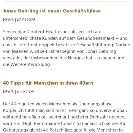
analysieren. Außerdem geben wir Informationen zu Ihrer
Verwendung unserer Website an unsere Partner für
Jonas Gehrling ist neuer Geschäftsführer
soziale Medien, Werbung und Analysen weiter. Unsere
NEWS
| 08.01.2026
Partner führen diese Informationen möglicherweise mit
weiteren Daten zusammen, die Sie ihnen bereitgestellt
Serviceplan Content Health spezialisiert sich auf
haben oder die sie im Rahmen Ihrer Nutzung der Dienste
unterschiedlichste Kunden auf dem Gesundheitsmarkt – und
gesammelt haben.
das ab sofort mit doppelt besetzter Geschäftsführung: Nadine
von Maanen wird seit Jahresbeginn von Jonas Gehrling
verstärkt, der insbesondere das Neugeschäft ausbauen und
die Weiterentwicklung...
40 Tipps für Menschen in ihren 40ern
NEWS
| 01.12.2025
Die 40er gelten vielen Menschen als Übergangsphase:
Körperlich fühlt man sich nicht mehr ganz so unverwundbar,
während beruflich oft weiter auf höchster Drehzahl operiert
wird. Ein "High Performance Coach" hat anlässlich seines 46.
Geburtstags gleich 40 Ratschläge geteilt, die Menschen in