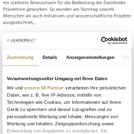
ein stärkeres Bewusstsein für die Bedeutung der Darmkrebs-
Prävention geworben. So wurden am Sonntag sowohl
Menschen als auch Initiativen und wissenschaftliche Projekte
ausgezeichnet,...
Ariane Grandel: "Qualität allein reicht heute nicht
mehr"
Zustimmung
Details
Anzeigeneinstellungen
Über
NEWS
| 07.06.2026
Es ist eine besondere Verbindung aus Wissenschaft,
Familiengeschichte und modernem Markenverständnis, die
Verantwortungsvoller Umgang mit Ihren Daten
Dr. Grandel prägt: Im LEADERSNET -Interview spricht Ariane
Wir und
unsere 58 Partner
verarbeiten Ihre persönlichen
Grandel, die das Kosmetikunternehmen gemeinsam mit ihrem
Daten, wie z. B. Ihre IP-Adresse, mithilfe von
Cousin Dr. Gabriel Duttler führt, über ihren Großvater als
visionären Tüftler...
Technologien wie Cookies, um Informationen auf Ihrem
Gerät zu speichern und darauf zuzugreifen und so
personalisierte Werbung und Inhalte, Messungen von
dentsu vereint Healthcare- und Media-Kompetenz
Werbung und Inhalten, Zielgruppenforschung sowie
in MWO Health
Entwicklung von Angeboten zu ermöglichen. Sie