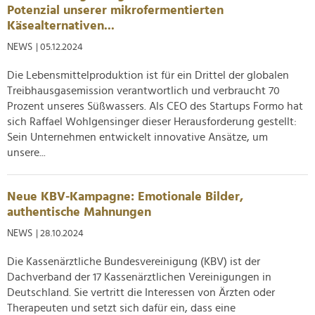
Potenzial unserer mikrofermentierten
analysieren. Außerdem geben wir Informationen zu Ihrer
Käsealternativen...
Verwendung unserer Website an unsere Partner für
soziale Medien, Werbung und Analysen weiter. Unsere
NEWS
| 05.12.2024
Partner führen diese Informationen möglicherweise mit
Die Lebensmittelproduktion ist für ein Drittel der globalen
weiteren Daten zusammen, die Sie ihnen bereitgestellt
Treibhausgasemission verantwortlich und verbraucht 70
haben oder die sie im Rahmen Ihrer Nutzung der Dienste
Prozent unseres Süßwassers. Als CEO des Startups Formo hat
gesammelt haben.
sich Raffael Wohlgensinger dieser Herausforderung gestellt:
Sein Unternehmen entwickelt innovative Ansätze, um
unsere...
Neue KBV-Kampagne: Emotionale Bilder,
authentische Mahnungen
NEWS
| 28.10.2024
Die Kassenärztliche Bundesvereinigung (KBV) ist der
Dachverband der 17 Kassenärztlichen Vereinigungen in
Deutschland. Sie vertritt die Interessen von Ärzten oder
Therapeuten und setzt sich dafür ein, dass eine