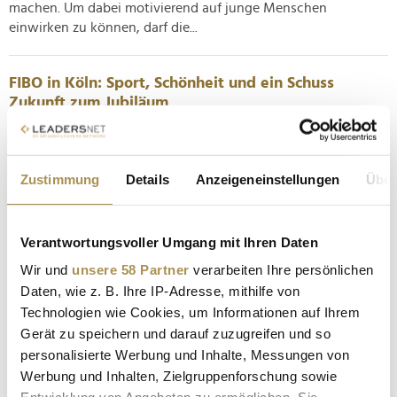
machen. Um dabei motivierend auf junge Menschen
einwirken zu können, darf die...
FIBO in Köln: Sport, Schönheit und ein Schuss
Zukunft zum Jubiläum
NEWS
| 10.04.2025
Eine der weltweit führenden Messen für Fitness, Wellness
Zustimmung
Details
Anzeigeneinstellungen
Über
und Gesundheit hat am Donnerstag ihre Pforten zur
Geburtstagsausgabe geöffnet: Mit 40 Jahren Geschichte im
Gepäck lockt die FIBO 2025 noch bis Samstag mit frischen
Verantwortungsvoller Umgang mit Ihren Daten
Trends, internationalen Stars und zukunftsweisenden
Themen. Neben Bodybuilding...
Wir und
unsere 58 Partner
verarbeiten Ihre persönlichen
Daten, wie z. B. Ihre IP-Adresse, mithilfe von
Technologien wie Cookies, um Informationen auf Ihrem
Ad Alliance untersucht lebensverändernde
Gerät zu speichern und darauf zuzugreifen und so
Momente - und was sie für Marken bedeuten
personalisierte Werbung und Inhalte, Messungen von
NEWS
| 14.01.2025
Werbung und Inhalten, Zielgruppenforschung sowie