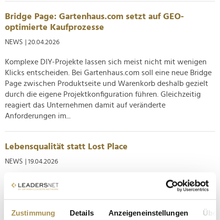
Bridge Page: Gartenhaus.com setzt auf GEO-
optimierte Kaufprozesse
NEWS
| 20.04.2026
Komplexe DIY-Projekte lassen sich meist nicht mit wenigen
Klicks entscheiden. Bei Gartenhaus.com soll eine neue Bridge
Page zwischen Produktseite und Warenkorb deshalb gezielt
durch die eigene Projektkonfiguration führen. Gleichzeitig
reagiert das Unternehmen damit auf veränderte
Anforderungen im...
Lebensqualität statt Lost Place
NEWS
| 19.04.2026
Rund 650.000 freiluftbegeisterte Besucher werden bis Mitte
Oktober in Neuss erwartet, wo die nordrhein-westfälische
Landesgartenschau seit Donnerstag erstmals ausgerichtet
Zustimmung
Details
Anzeigeneinstellungen
Über
wird. Frühe Eindrücke sind enorm vielversprechend: Das zum