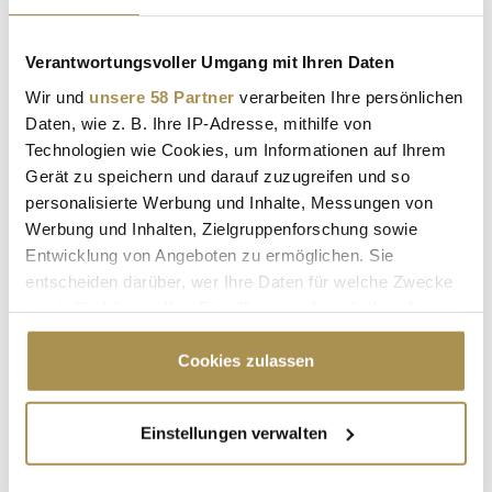
Anlass geschaffene Grüne Herz hat das brache Areal einer
historischen...
Verantwortungsvoller Umgang mit Ihren Daten
Wir und
unsere 58 Partner
verarbeiten Ihre persönlichen
Landesgartenschau: Neuss zeigt sein Grünes Herz
Daten, wie z. B. Ihre IP-Adresse, mithilfe von
NEWS
| 13.04.2026
Technologien wie Cookies, um Informationen auf Ihrem
Gerät zu speichern und darauf zuzugreifen und so
Aus Rennbahn wird Lebensraum: Mit seiner ersten
personalisierte Werbung und Inhalte, Messungen von
Landesgartenschau verwandelt Neuss ein 38-Hektar-Areal in
Werbung und Inhalten, Zielgruppenforschung sowie
einen Stadtpark, der Natur, Freizeit und Veranstaltungen
dauerhaft zusammenführt. Über Monate hinweg trifft
Entwicklung von Angeboten zu ermöglichen. Sie
klassisches Gartenschau-Programm auf konkrete
entscheiden darüber, wer Ihre Daten für welche Zwecke
Stadtentwicklung – mit neuen Grünflächen,...
nutzt. Sie können Ihre Einwilligung jederzeit über die
Cookie-Erklärung oder durch Klicken auf das Privacy
Trigger Symbol ändern oder widerrufen
Cookies zulassen
Letzte Chance zur Garteninspiration: spoga+gafa
2024 schließt ihre Pforten
Wenn Sie es erlauben, würden wir auch gerne:
NEWS
| 17.06.2024
Einstellungen verwalten
Informationen über Ihre geografische Lage
erfassen, welche bis auf einige Meter genau sein
Die "größte Garten- und BBQ-Fachmesse der Welt“ hat