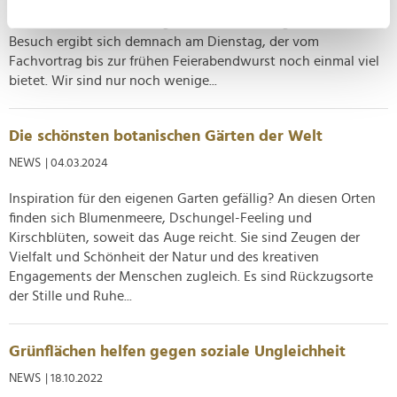
Freunde des Fachs bereits am Sonntag und Montag aufs
können
Gelände der Koelnmesse gelockt. Finale Gelegenheit zum
Ihr Gerät durch aktives Scannen nach
Besuch ergibt sich demnach am Dienstag, der vom
bestimmten Merkmalen (Fingerprinting) identifizieren
Fachvortrag bis zur frühen Feierabendwurst noch einmal viel
Erfahren Sie mehr darüber, wie Ihre persönlichen Daten
bietet. Wir sind nur noch wenige...
verarbeitet werden, und legen Sie Ihre Präferenzen im
Abschnitt Einzelheiten
fest.
Die schönsten botanischen Gärten der Welt
Wir verwenden Cookies, um Inhalte und Anzeigen zu
NEWS
| 04.03.2024
personalisieren, Funktionen für soziale Medien anbieten
zu können und die Zugriffe auf unsere Website zu
Inspiration für den eigenen Garten gefällig? An diesen Orten
finden sich Blumenmeere, Dschungel-Feeling und
analysieren. Außerdem geben wir Informationen zu Ihrer
Kirschblüten, soweit das Auge reicht. Sie sind Zeugen der
Verwendung unserer Website an unsere Partner für
Vielfalt und Schönheit der Natur und des kreativen
soziale Medien, Werbung und Analysen weiter. Unsere
Engagements der Menschen zugleich. Es sind Rückzugsorte
Partner führen diese Informationen möglicherweise mit
der Stille und Ruhe...
weiteren Daten zusammen, die Sie ihnen bereitgestellt
haben oder die sie im Rahmen Ihrer Nutzung der Dienste
gesammelt haben.
Grünflächen helfen gegen soziale Ungleichheit
NEWS
| 18.10.2022