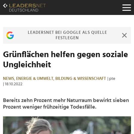
Zum
Inhalt
Zur
Fußzeilen-
Navigation
LEADERSNET BEI GOOGLE ALS QUELLE
Zur
FESTLEGEN
Hauptnavigation
Grünflächen helfen gegen soziale
Ungleichheit
NEWS,
ENERGIE & UMWELT,
BILDUNG & WISSENSCHAFT
| pte
| 18.10.2022
Bereits zehn Prozent mehr Naturraum bewirkt sieben
Prozent weniger frühzeitige Todesfälle.
>