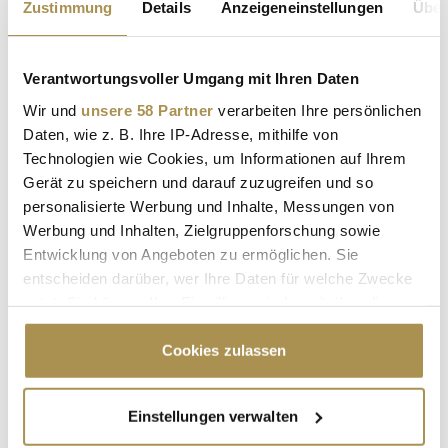
Zustimmung
Details
Anzeigeneinstellungen
Über
Kommentar:
*
Verantwortungsvoller Umgang mit Ihren Daten
Wir und
unsere 58 Partner
verarbeiten Ihre persönlichen
Daten, wie z. B. Ihre IP-Adresse, mithilfe von
Technologien wie Cookies, um Informationen auf Ihrem
Gerät zu speichern und darauf zuzugreifen und so
Sicherheitscode bestätigen:
*
personalisierte Werbung und Inhalte, Messungen von
Werbung und Inhalten, Zielgruppenforschung sowie
Entwicklung von Angeboten zu ermöglichen. Sie
entscheiden darüber, wer Ihre Daten für welche Zwecke
nutzt. Sie können Ihre Einwilligung jederzeit über die
Cookie-Erklärung oder durch Klicken auf das Privacy
Trigger Symbol ändern oder widerrufen
Cookies zulassen
* Pflichtfelder.
Wenn Sie es erlauben, würden wir auch gerne:
ABSENDEN
Einstellungen verwalten
Informationen über Ihre geografische Lage