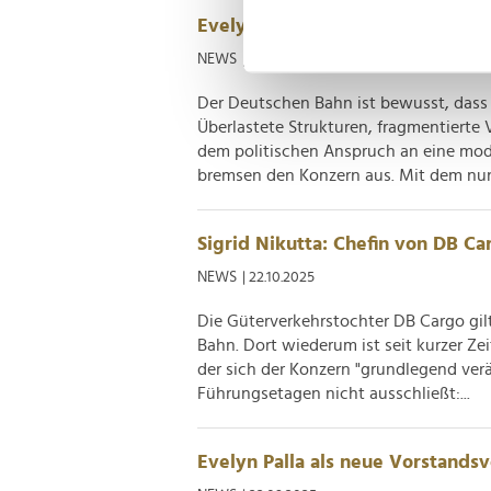
Evelyn Palla fordert "radikales
Erfahren Sie mehr darüber, w
Einzelheiten
fest.
NEWS
| 11.12.2025
Der Deutschen Bahn ist bewusst, dass
Wir verwenden Cookies, um I
Überlastete Strukturen, fragmentierte 
und die Zugriffe auf unsere 
dem politischen Anspruch an eine mod
Website an unsere Partner fü
bremsen den Konzern aus. Mit dem nun
möglicherweise mit weiteren
der Dienste gesammelt habe
Sigrid Nikutta: Chefin von DB C
NEWS
| 22.10.2025
Die Güterverkehrstochter DB Cargo gil
Bahn. Dort wiederum ist seit kurzer Ze
der sich der Konzern "grundlegend ver
Führungsetagen nicht ausschließt:...
Evelyn Palla als neue Vorstandsv