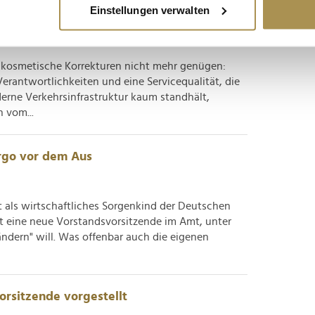
Einstellungen verwalten
 Umdenken auf allen Ebenen"
ie Ihre persönlichen Daten verarbeitet werden, und legen Sie I
 kosmetische Korrekturen nicht mehr genügen:
nhalte und Anzeigen zu personalisieren, Funktionen für soziale
Verantwortlichkeiten und eine Servicequalität, die
Website zu analysieren. Außerdem geben wir Informationen zu I
erne Verkehrsinfrastruktur kaum standhält,
r soziale Medien, Werbung und Analysen weiter. Unsere Partner
 vom...
 Daten zusammen, die Sie ihnen bereitgestellt haben oder die s
n.
argo vor dem Aus
t als wirtschaftliches Sorgenkind der Deutschen
it eine neue Vorstandsvorsitzende im Amt, unter
ändern" will. Was offenbar auch die eigenen
orsitzende vorgestellt