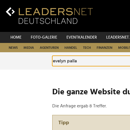
Zum
Inhalt
Zur
Fußzeilen-
Navigation
Zur
HOME
FOTO-GALERIE
EVENTKALENDER
LEADERSNET
Hauptnavigation
NEWS
MEDIA
AGENTUREN
HANDEL
TECH
FINANZEN
MOBILI
Die ganze Website d
Die Anfrage ergab 8 Treffer.
Tipp