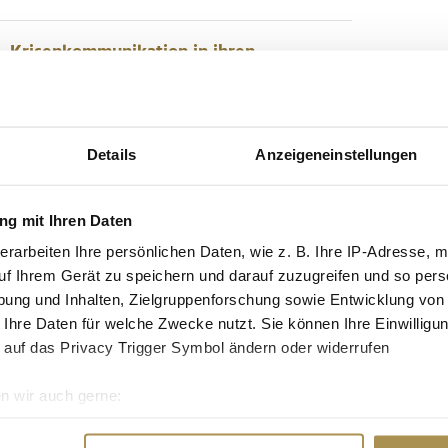
– Krisenkommunikation in ihren
isationen vorbereiten. Und es gibt Momente, die jede
Details
Anzeigeneinstellungen
 Zugbegleiters Serkan C. gehört zu Letzteren. Er
n der Deutschen Bahn erschüttert, sondern auch
g mit Ihren Daten
erarbeiten Ihre persönlichen Daten, wie z. B. Ihre IP-Adresse, m
ahnchefin Palla zieht Bilanz
uf Ihrem Gerät zu speichern und darauf zuzugreifen und so pers
ung und Inhalten, Zielgruppenforschung sowie Entwicklung von
 Ihre Daten für welche Zwecke nutzt. Sie können Ihre Einwilligun
 durch Schneemassen und Stromausfälle hat die
 auf das Privacy Trigger Symbol ändern oder widerrufen
e wieder aufgenommen. Bahnchefin Palla bedankt
– und stellt klar, dass Sicherheit und Gesundheit
n wir auch gerne:
Deutsche...
re geografische Lage erfassen, welche bis auf einige Meter gen
es Scannen nach bestimmten Merkmalen (Fingerprinting) identifi