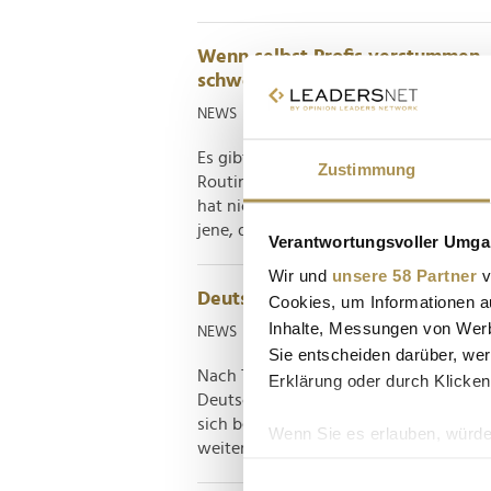
Wenn selbst Profis verstummen 
schwersten Stunden
NEWS
| 05.02.2026
Es gibt Ereignisse, auf die sich Organ
Zustimmung
Routine außer Kraft setzen. Der Tod des
hat nicht nur Kolleginnen und Kollege
jene, deren Aufgabe es ist, in Krisen...
Verantwortungsvoller Umgan
Wir und
unsere 58 Partner
v
Deutsche Bahn im Winterchaos – B
Cookies, um Informationen a
Inhalte, Messungen von Werb
NEWS
| 11.01.2026
Sie entscheiden darüber, wer
Nach Tagen massiver Einschränkungen
Erklärung oder durch Klicken
Deutsche Bahn ihren Betrieb teilweis
sich bei Reisenden und Mitarbeitenden 
Wenn Sie es erlauben, würde
weiterhin oberste Priorität haben. Die 
Informationen über Ih
Ihr Gerät durch aktiv