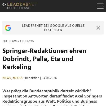
Zum
Inhalt
Zur
Fußzeilen-
Navigation
LEADERSNET BEI GOOGLE ALS QUELLE
Zur
FESTLEGEN
Hauptnavigation
THE POWER LIST 2026
Springer-Redaktionen ehren
Dobrindt, Palla, Eta und
Kerkeling
NEWS,
MEDIA
| Redaktion
| 04.06.2026
Wer prägt die Bundesrepublik derzeit wirklich?
Insgesamt 50 Antworten darauf findet Axel Springers
Redaktionsgruppe aus Welt, Politico und Business