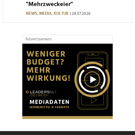
"Mehrzweckeier"
NEWS,
MEDIA,
KULTUR
| 28.07.2026
Advertisement