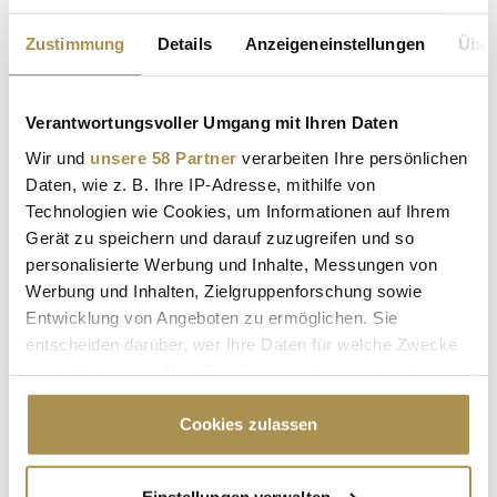
Unternehmerin Janna Ensthaler (
hier im Leadersnet-
Interview
), Schriftsteller Sebastian Fitzek oder
Zustimmung
Details
Anzeigeneinstellungen
Über
Pferdesportlerin Lisa Müller.
https://www.axelspringer.com
Verantwortungsvoller Umgang mit Ihren Daten
Wir und
unsere 58 Partner
verarbeiten Ihre persönlichen
Daten, wie z. B. Ihre IP-Adresse, mithilfe von
Technologien wie Cookies, um Informationen auf Ihrem
Gerät zu speichern und darauf zuzugreifen und so
personalisierte Werbung und Inhalte, Messungen von
Werbung und Inhalten, Zielgruppenforschung sowie
Entwicklung von Angeboten zu ermöglichen. Sie
entscheiden darüber, wer Ihre Daten für welche Zwecke
nutzt. Sie können Ihre Einwilligung jederzeit über die
AXEL SPRINGER
THE POWER LIST
Cookie-Erklärung oder durch Klicken auf das Privacy
Trigger Symbol ändern oder widerrufen
Cookies zulassen
THE POWER LIST – GERMANY’S TOP 50
Wenn Sie es erlauben, würden wir auch gerne:
POWER LIST
POWER LIST 2026
BERLIN
Einstellungen verwalten