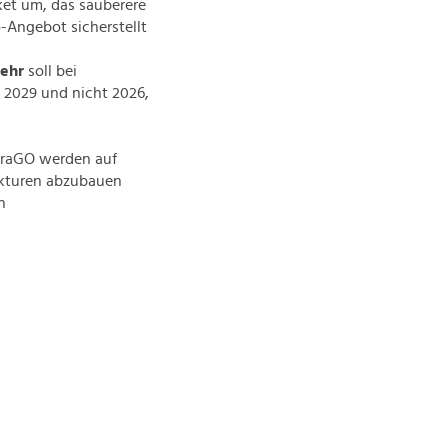
et um, das sauberere
-Angebot sicherstellt
kehr
soll bei
t 2029 und nicht 2026,
fraGO werden auf
ukturen abzubauen
n