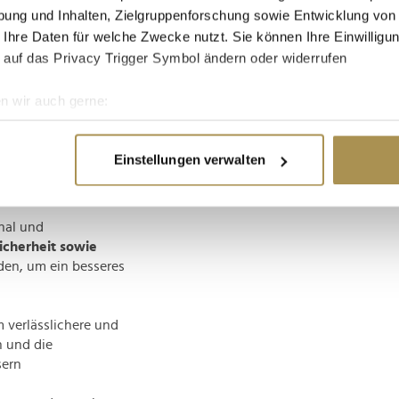
ung und Inhalten, Zielgruppenforschung sowie Entwicklung von
morgen: "Die Bahn
 Ihre Daten für welche Zwecke nutzt. Sie können Ihre Einwilligun
s schneller, schlanker
 auf das Privacy Trigger Symbol ändern oder widerrufen
entierung in den
n wir auch gerne:
re geografische Lage erfassen, welche bis auf einige Meter gen
r zufriedene Kunden
es Scannen nach bestimmten Merkmalen (Fingerprinting) identifi
te Branche
Einstellungen verwalten
.
Das komplette
ie Ihre persönlichen Daten verarbeitet werden, und legen Sie I
te Punkte umfassen:
nal und
nhalte und Anzeigen zu personalisieren, Funktionen für soziale
icherheit sowie
Website zu analysieren. Außerdem geben wir Informationen zu I
den, um ein besseres
r soziale Medien, Werbung und Analysen weiter. Unsere Partner
 Daten zusammen, die Sie ihnen bereitgestellt haben oder die s
n.
 verlässlichere und
n und die
sern