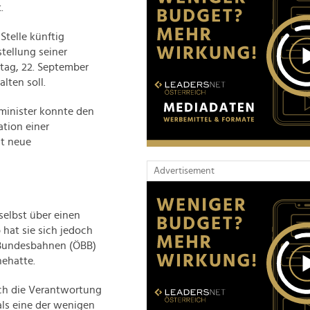
.
telle künftig
tellung seiner
tag, 22. September
lten soll.
minister konnte den
tion einer
st neue
Advertisement
 selbst über einen
 hat sie sich jedoch
n Bundesbahnen (ÖBB)
ehatte.
ich die Verantwortung
als eine der wenigen