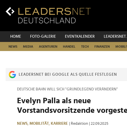
Zum
Inhalt
Zur
Fußzeilen-
Navigation
Zur
HOME
FOTO-GALERIE
EVENTKALENDER
LEADERSNET
Hauptnavigation
NEWS
MEDIA
AGENTUREN
HANDEL
TECH
FINANZEN
MOBILI
LEADERSNET BEI GOOGLE ALS QUELLE FESTLEGEN
DEUTSCHE BAHN WILL SICH "GRUNDLEGEND VERÄNDERN"
Evelyn Palla als neue
Vorstandsvorsitzende vorgeste
NEWS,
MOBILITÄT,
KARRIERE
| Redaktion
| 22.09.2025