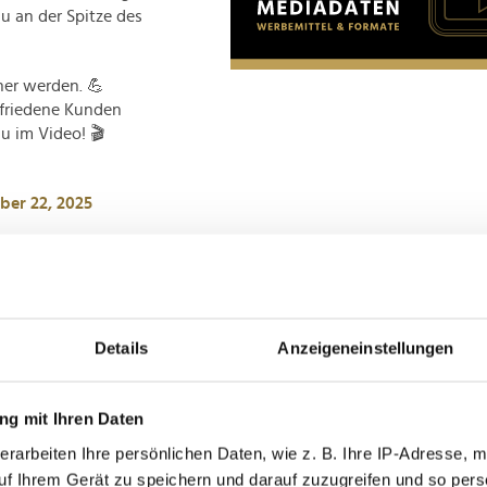
au an der Spitze des
her werden. 💪
ufriedene Kunden
u im Video! 🎬
ber 22, 2025
hfolger von Philipp
nieder vorgeschlagen.
 Herrn Rompf stehen
fang an der Spitze.
rfolgskurs bringen."
Details
Anzeigeneinstellungen
 Fällen bedarf es noch
er jedoch als
g mit Ihren Daten
erarbeiten Ihre persönlichen Daten, wie z. B. Ihre IP-Adresse, m
uf Ihrem Gerät zu speichern und darauf zuzugreifen und so pers