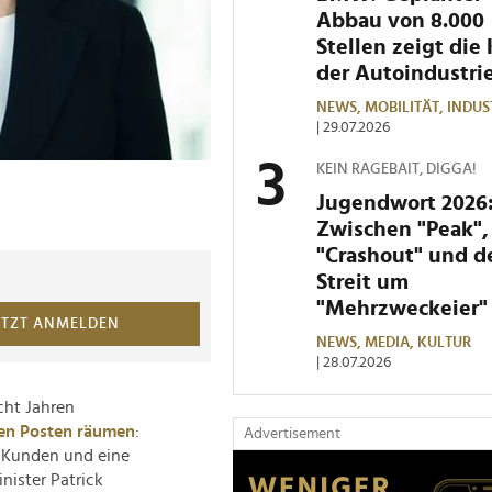
Abbau von 8.000
Stellen zeigt die 
der Autoindustri
NEWS,
MOBILITÄT,
INDUS
| 29.07.2026
KEIN RAGEBAIT, DIGGA!
Jugendwort 2026
Zwischen "Peak",
"Crashout" und 
Streit um
"Mehrzweckeier"
ETZT ANMELDEN
NEWS,
MEDIA,
KULTUR
| 28.07.2026
cht Jahren
en Posten räumen
:
Advertisement
e Kunden und eine
ister Patrick