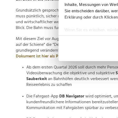
Inhalte, Messungen von Werb
Grundsätzlich gesprochen befand Schnieder am Montag
Sie entscheiden darüber, wer
muss pünktlich, sicher und sauber sein. Der Konzern mus
Erklärung oder durch Klicken
und wirtschaftlicher werden. Wir nehmen die Kundenori
Blick. Die Bahn muss funktionieren."
Wenn Sie es erlauben, würde
Informationen über Ih
Mit diesem Ziel vor Augen soll die erwähnte "Agenda fü
Ihr Gerät durch aktiv
auf der Schiene" die "Deutsche Bahn AG und die gesam
grundlegend verändern", wie es zum Reformpaket heißt
Erfahren Sie mehr darüber, w
Dokument ist hier als PDF einsehbar
; einige ausgewähl
Einzelheiten
fest.
Ab dem ersten Quartal 2026 soll durch mehr Perso
Wir verwenden Cookies, um I
Videoüberwachung die objektive und subjektive
S
und die Zugriffe auf unsere 
Sauberkeit
an Bahnhöfen deutlich verbessert wer
Website an unsere Partner fü
Reiseerlebnis zu schaffen
möglicherweise mit weiteren
der Dienste gesammelt habe
Die Fahrgast-App
DB Navigator
wird optimiert, um
kundenfreundlichere Informationen bereitzustelle
Kommunikation mit Fahrgästen spürbar zu verbes