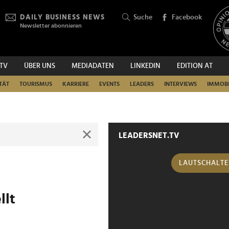
DAILY BUSINESS NEWS
Suche
Facebook
Newsletter abonnieren
.TV
ÜBER UNS
MEDIADATEN
LINKEDIN
EDITION AT
SUCHEN
TÄT
TOURISMUS
KARRIERE
EVENTS
LEADERS
INTERVIEWS
IMMOBI
LEADERSNET.TV
LAUTSCHALT
llt