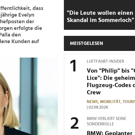
fentlichkeit, dass
"Die Leute wollen einen
-jährige Evelyn
Skandal im Sommerloch"
Chefposten der
rgen erfolgte die
Palla den
edene Kunden auf
MEISTGELESEN
LUFTFAHRT-INSIDER
Von "Philip" bis 
Lice": Die gehei
Flugzeug-Codes 
Crew
NEWS,
MOBILITÄT,
TOURI
| 02.08.2026
BMW VERLIERT SEINE
SONDERROLLE
BMW: Geplanter