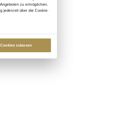
 Angeboten zu ermöglichen.
g jederzeit über die Cookie-
au sein können
zieren
Cookies zulassen
hre Präferenzen im
Abschnitt
 Medien anbieten zu können
hrer Verwendung unserer
 führen diese Informationen
ie im Rahmen Ihrer Nutzung