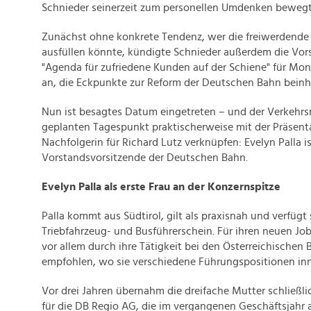
Schnieder seinerzeit zum personellen Umdenken bewegt
Zunächst ohne konkrete Tendenz, wer die freiwerdende S
ausfüllen könnte, kündigte Schnieder außerdem die Vors
"Agenda für zufriedene Kunden auf der Schiene" für Mon
an, die Eckpunkte zur Reform der Deutschen Bahn beinha
Nun ist besagtes Datum eingetreten – und der Verkehrs
geplanten Tagespunkt praktischerweise mit der Präsenta
Nachfolgerin für Richard Lutz verknüpfen: Evelyn Palla i
Vorstandsvorsitzende der Deutschen Bahn.
Evelyn Palla als erste Frau an der Konzernspitze
Palla kommt aus Südtirol, gilt als praxisnah und verfügt
Triebfahrzeug- und Busführerschein. Für ihren neuen Job
vor allem durch ihre Tätigkeit bei den Österreichische
empfohlen, wo sie verschiedene Führungspositionen inn
Vor drei Jahren übernahm die dreifache Mutter schließl
für die DB Regio AG, die im vergangenen Geschäftsjahr 