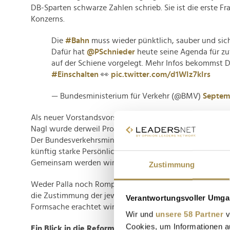
DB-Sparten schwarze Zahlen schrieb. Sie ist die erste Fr
Konzerns.
Die
#Bahn
muss wieder pünktlich, sauber und sic
Dafür hat
@PSchnieder
heute seine Agenda für z
auf der Schiene vorgelegt. Mehr Infos bekommst D
#Einschalten
👀
pic.twitter.com/d1WIz7kIrs
— Bundesministerium für Verkehr (@BMV)
Septem
Als neuer Vorstandsvorsitzender der InfraGO AG und Nac
Nagl wurde derweil Prof. Dr. Dirk Rompf von Patrick Sch
Der Bundesverkehrsminister erklärt: "Mit Frau Palla und
künftig starke Persönlichkeiten für Erfahrung und Neuan
Gemeinsam werden wir die Bahn Schritt für Schritt auf E
Zustimmung
Weder Palla noch Rompf sind bereits im Amt – in beiden
die Zustimmung der jeweils zuständigen Gremien, die hi
Verantwortungsvoller Umgan
Formsache erachtet wird.
Wir und
unsere 58 Partner
v
Cookies, um Informationen a
Ein Blick in die Reform-Agenda