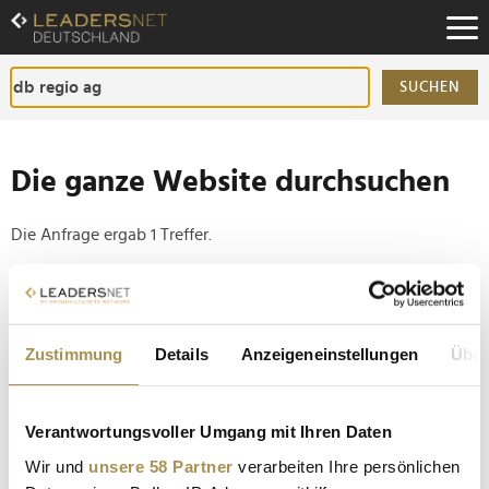
Zum
Inhalt
Zur
Fußzeilen-
SUCHEN
Navigation
Zur
Hauptnavigation
Die ganze Website durchsuchen
Die Anfrage ergab 1 Treffer.
Tipp
Seiten suchen, die genau diese Wortgruppe enthalten:
Zustimmung
Details
Anzeigeneinstellungen
Über
Setzen Sie die gesuchten Wörter zwischen
Anführungszeichen: zb "Vorname Nachname".
Verantwortungsvoller Umgang mit Ihren Daten
Evelyn Palla als neue Vorstandsvorsitzende
Wir und
unsere 58 Partner
verarbeiten Ihre persönlichen
vorgestellt