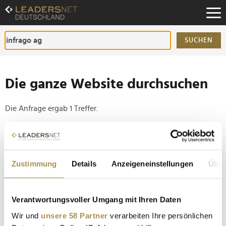
Zum
Inhalt
Zur
Fußzeilen-
SUCHEN
Navigation
Zur
Hauptnavigation
Die ganze Website durchsuchen
Die Anfrage ergab 1 Treffer.
Tipp
Seiten suchen, die genau diese Wortgruppe enthalten:
Zustimmung
Details
Anzeigeneinstellungen
Über
Setzen Sie die gesuchten Wörter zwischen
Anführungszeichen: zb "Vorname Nachname".
Verantwortungsvoller Umgang mit Ihren Daten
Evelyn Palla als neue Vorstandsvorsitzende
Wir und
unsere 58 Partner
verarbeiten Ihre persönlichen
vorgestellt