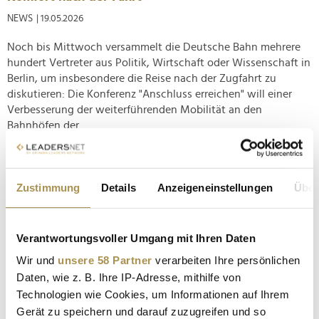
NEWS
| 19.05.2026
Noch bis Mittwoch versammelt die Deutsche Bahn mehrere
hundert Vertreter aus Politik, Wirtschaft oder Wissenschaft in
Berlin, um insbesondere die Reise nach der Zugfahrt zu
diskutieren: Die Konferenz "Anschluss erreichen" will einer
Verbesserung der weiterführenden Mobilität an den
Bahnhöfen der...
Evelyn Palla fordert "radikales Umdenken auf allen
Ebenen"
Zustimmung
Details
Anzeigeneinstellungen
Über
NEWS
| 11.12.2025
Der Deutschen Bahn ist bewusst, dass kosmetische
Verantwortungsvoller Umgang mit Ihren Daten
Korrekturen nicht mehr genügen: Überlastete Strukturen,
Wir und
unsere 58 Partner
verarbeiten Ihre persönlichen
fragmentierte Verantwortlichkeiten und eine Servicequalität,
Daten, wie z. B. Ihre IP-Adresse, mithilfe von
die dem politischen Anspruch an eine moderne
Technologien wie Cookies, um Informationen auf Ihrem
Verkehrsinfrastruktur kaum standhält, bremsen den Konzern
Gerät zu speichern und darauf zuzugreifen und so
aus. Mit dem nun vom...