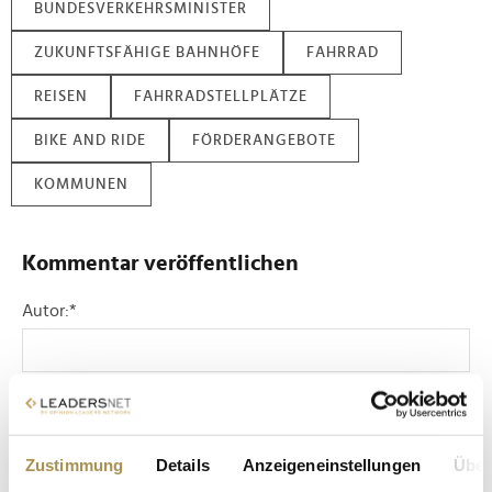
BUNDESVERKEHRSMINISTER
ZUKUNFTSFÄHIGE BAHNHÖFE
FAHRRAD
REISEN
FAHRRADSTELLPLÄTZE
BIKE AND RIDE
FÖRDERANGEBOTE
KOMMUNEN
Kommentar veröffentlichen
Autor:
*
Kommentar:
*
Zustimmung
Details
Anzeigeneinstellungen
Über