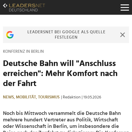
Zum
Inhalt
Zur
Fußzeilen-
Navigation
LEADERSNET BEI GOOGLE ALS QUELLE
Zur
FESTLEGEN
Hauptnavigation
KONFERENZ IN BERLIN
Deutsche Bahn will "Anschluss
erreichen": Mehr Komfort nach
der Fahrt
NEWS,
MOBILITÄT,
TOURISMUS
| Redaktion
| 19.05.2026
Noch bis Mittwoch versammelt die Deutsche Bahn
mehrere hundert Vertreter aus Politik, Wirtschaft
oder Wissenschaft in Berlin, um insbesondere die