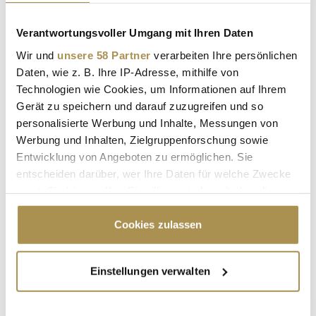
Verantwortungsvoller Umgang mit Ihren Daten
Wir und
unsere 58 Partner
verarbeiten Ihre persönlichen
Sicherheitscode bestätigen:
*
Daten, wie z. B. Ihre IP-Adresse, mithilfe von
Technologien wie Cookies, um Informationen auf Ihrem
Gerät zu speichern und darauf zuzugreifen und so
personalisierte Werbung und Inhalte, Messungen von
Werbung und Inhalten, Zielgruppenforschung sowie
Entwicklung von Angeboten zu ermöglichen. Sie
entscheiden darüber, wer Ihre Daten für welche Zwecke
nutzt. Sie können Ihre Einwilligung jederzeit über die
* Pflichtfelder.
ABSENDEN
Cookie-Erklärung oder durch Klicken auf das Privacy
Trigger Symbol ändern oder widerrufen
Cookies zulassen
LEADERSNET.TV
Wenn Sie es erlauben, würden wir auch gerne:
Einstellungen verwalten
Informationen über Ihre geografische Lage
LAUTSCHALTEN
erfassen, welche bis auf einige Meter genau sein
können