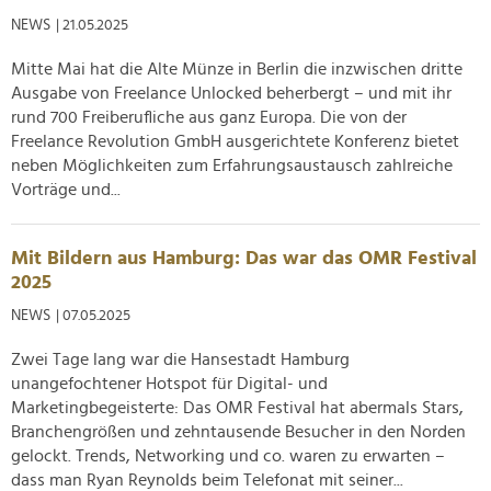
Verwendung unserer Website an unsere Partner für
NEWS
| 21.05.2025
soziale Medien, Werbung und Analysen weiter. Unsere
Mitte Mai hat die Alte Münze in Berlin die inzwischen dritte
Partner führen diese Informationen möglicherweise mit
Ausgabe von Freelance Unlocked beherbergt – und mit ihr
weiteren Daten zusammen, die Sie ihnen bereitgestellt
rund 700 Freiberufliche aus ganz Europa. Die von der
haben oder die sie im Rahmen Ihrer Nutzung der Dienste
Freelance Revolution GmbH ausgerichtete Konferenz bietet
gesammelt haben.
neben Möglichkeiten zum Erfahrungsaustausch zahlreiche
Vorträge und...
Mit Bildern aus Hamburg: Das war das OMR Festival
2025
NEWS
| 07.05.2025
Zwei Tage lang war die Hansestadt Hamburg
unangefochtener Hotspot für Digital- und
Marketingbegeisterte: Das OMR Festival hat abermals Stars,
Branchengrößen und zehntausende Besucher in den Norden
gelockt. Trends, Networking und co. waren zu erwarten –
dass man Ryan Reynolds beim Telefonat mit seiner...