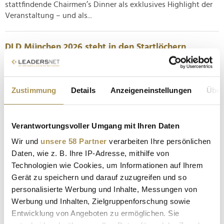
stattfindende Chairmen’s Dinner als exklusives Highlight der
Veranstaltung – und als...
DLD München 2026 steht in den Startlöchern
NEWS
| 09.12.2025
Mit ihrer 21. Ausgabe eröffnet die Digitalkonferenz DLD im
Zustimmung
Details
Anzeigeneinstellungen
Über
Januar Münchener Innovationsjahr. Die Veranstaltung hat
sich längst zum zentralen Treffpunkt für Vordenker aus
Technologie, Wissenschaft, Kultur und Wirtschaft entwickelt,
Verantwortungsvoller Umgang mit Ihren Daten
sodass einmal mehr hochrelevante Referenten erwartet
werden dürfen....
Wir und
unsere 58 Partner
verarbeiten Ihre persönlichen
Daten, wie z. B. Ihre IP-Adresse, mithilfe von
Technologien wie Cookies, um Informationen auf Ihrem
GSIS: Gipfel für globale Sicherheit debütiert in
Gerät zu speichern und darauf zuzugreifen und so
Hamburg
personalisierte Werbung und Inhalte, Messungen von
NEWS
| 27.10.2025
Werbung und Inhalten, Zielgruppenforschung sowie
Entwicklung von Angeboten zu ermöglichen. Sie
Mitte vergangener Woche ging der Global Security and