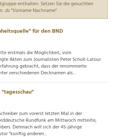
tgruppe enthalten: Setzen Sie die gesuchten
n: zb "Vorname Nachname".
nheitsquelle" für den BND
te erstmals die Möglichkeit, vom
gte Akten zum Journalisten Peter Scholl-Latour
Erfahrung gebracht, dass der renommierte
nter verschiedenen Decknamen als...
e "tagesschau"
hreiber zum vorerst letzten Mal in der
Norddeutsche Rundfunk am Mittwoch mitteilte,
bers. Demnach will sich der 45-jährige
tor "künftig anderen...