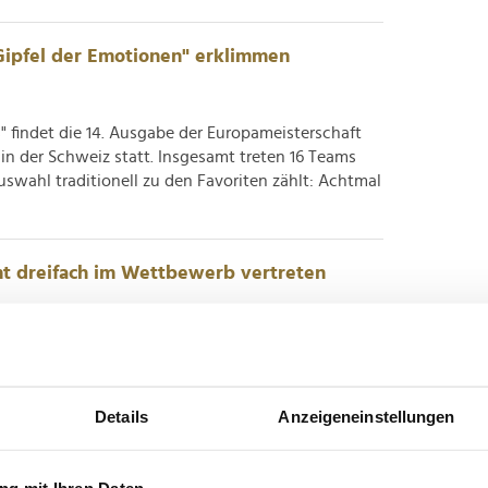
Gipfel der Emotionen" erklimmen
findet die 14. Ausgabe der Europameisterschaft
 in der Schweiz statt. Insgesamt treten 16 Teams
swahl traditionell zu den Favoriten zählt: Achtmal
mt dreifach im Wettbewerb vertreten
ie 75. Internationalen Filmfestspiele Berlin - kurz
tadt für zehn Tage zum Hotspot der globalen
d dabei einmal mehr der prestigeträchtige
Details
Anzeigeneinstellungen
iesem Jahr 19...
g mit Ihren Daten