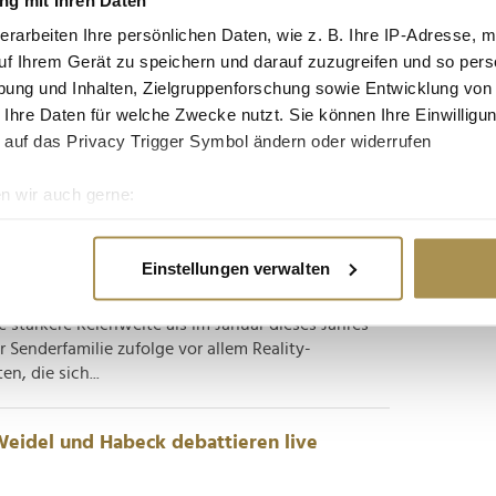
sieger- und überraschungsfrei
erarbeiten Ihre persönlichen Daten, wie z. B. Ihre IP-Adresse, m
uf Ihrem Gerät zu speichern und darauf zuzugreifen und so pers
D angeführte Ampel-Koalition gescheitert. Kanzler
ung und Inhalten, Zielgruppenforschung sowie Entwicklung von
sstrauen ausgesprochen, sodass für den 23.
 Ihre Daten für welche Zwecke nutzt. Sie können Ihre Einwilligun
r dem thematischen Hintergrund zerbrochener
 auf das Privacy Trigger Symbol ändern oder widerrufen
 und einer...
n wir auch gerne:
mehr Reichweite denn je
re geografische Lage erfassen, welche bis auf einige Meter gen
es Scannen nach bestimmten Merkmalen (Fingerprinting) identifi
Einstellungen verwalten
ie Ihre persönlichen Daten verarbeitet werden, und legen Sie I
nnte Joyn, der deutsche Streaminganbieter im
e stärkere Reichweite als im Januar dieses Jahres
Senderfamilie zufolge vor allem Reality-
nhalte und Anzeigen zu personalisieren, Funktionen für soziale
n, die sich...
Website zu analysieren. Außerdem geben wir Informationen zu I
r soziale Medien, Werbung und Analysen weiter. Unsere Partner
 Daten zusammen, die Sie ihnen bereitgestellt haben oder die s
 Weidel und Habeck debattieren live
n.