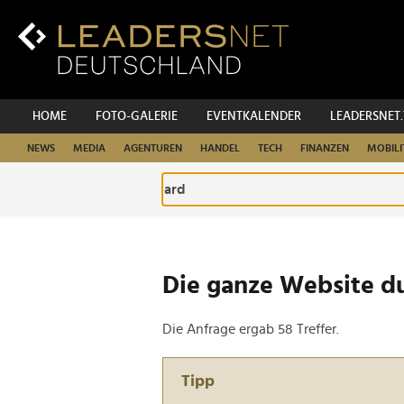
Zum
Inhalt
Zur
Fußzeilen-
Navigation
Zur
HOME
FOTO-GALERIE
EVENTKALENDER
LEADERSNET
Hauptnavigation
NEWS
MEDIA
AGENTUREN
HANDEL
TECH
FINANZEN
MOBILI
Die ganze Website d
Die Anfrage ergab 58 Treffer.
Tipp