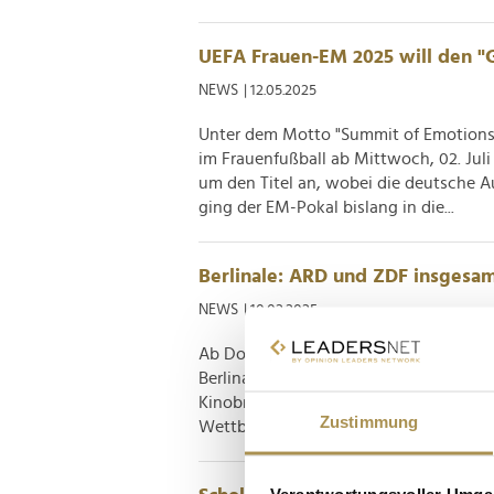
UEFA Frauen-EM 2025 will den "
NEWS
| 12.05.2025
Unter dem Motto "Summit of Emotions" 
im Frauenfußball ab Mittwoch, 02. Juli
um den Titel an, wobei die deutsche Au
ging der EM-Pokal bislang in die...
Berlinale: ARD und ZDF insgesa
NEWS
| 10.02.2025
Ab Donnerstag, 13. Februar verwandeln d
Berlinale – die bundesdeutsche Haupts
Kinobranche. Besondere Beachtung wir
Zustimmung
Wettbewerb genießen, bei dem sich in d
Verantwortungsvoller Umgan