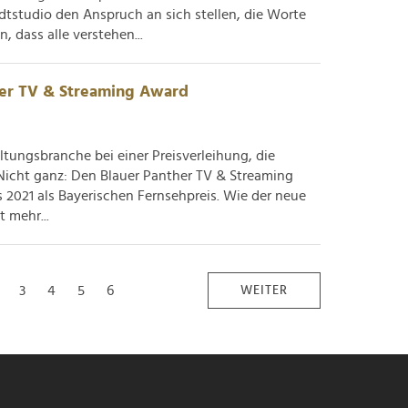
tstudio den Anspruch an sich stellen, die Worte
 dass alle verstehen...
her TV & Streaming Award
tungsbranche bei einer Preisverleihung, die
 Nicht ganz: Den Blauer Panther TV & Streaming
 2021 als Bayerischen Fernsehpreis. Wie der neue
 mehr...
2
3
4
5
6
WEITER