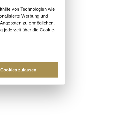
ithilfe von Technologien wie
onalisierte Werbung und
 Angeboten zu ermöglichen.
g jederzeit über die Cookie-
au sein können
zieren
Cookies zulassen
hre Präferenzen im
Abschnitt
 Medien anbieten zu können
hrer Verwendung unserer
 führen diese Informationen
ie im Rahmen Ihrer Nutzung