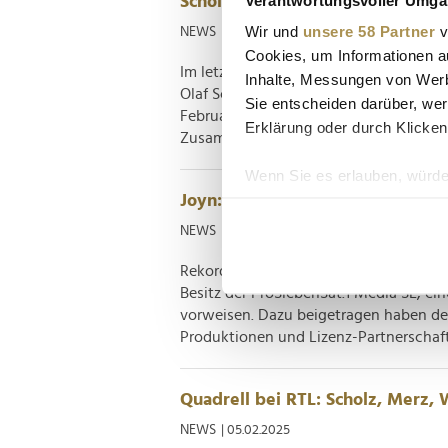
Scholz gegen Merz: Weitgehend 
Wir und
unsere 58 Partner
v
NEWS
| 09.02.2025
Cookies, um Informationen a
Im letzten November ist die von der SP
Inhalte, Messungen von Werb
Olaf Scholz wurde im Bundestag das Mi
Sie entscheiden darüber, wer
Februar Neuwahlen angesetzt sind. Vo
Erklärung oder durch Klicken
Zusammenarbeit, krankender Wirtschaft
Wenn Sie es erlauben, würde
Joyn: ProSiebenSat.1 vermeldet 
Informationen über Ih
Ihr Gerät durch aktiv
NEWS
| 09.02.2025
Erfahren Sie mehr darüber, w
Rekordmonat in München: Nie zuvor ko
Einzelheiten
fest.
Besitz der ProSiebenSat.1 Media SE, ein
vorweisen. Dazu beigetragen haben der 
Wir verwenden Cookies, um I
Produktionen und Lizenz-Partnerschafte
und die Zugriffe auf unsere 
Website an unsere Partner fü
möglicherweise mit weiteren
Quadrell bei RTL: Scholz, Merz,
der Dienste gesammelt habe
NEWS
| 05.02.2025