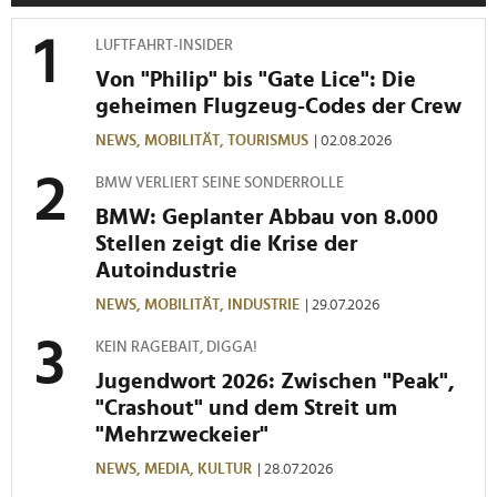
analysieren. Außerdem geben wir Informationen zu Ihrer
LUFTFAHRT-INSIDER
Verwendung unserer Website an unsere Partner für
soziale Medien, Werbung und Analysen weiter. Unsere
Von "Philip" bis "Gate Lice": Die
Partner führen diese Informationen möglicherweise mit
geheimen Flugzeug-Codes der Crew
weiteren Daten zusammen, die Sie ihnen bereitgestellt
NEWS,
MOBILITÄT,
TOURISMUS
| 02.08.2026
haben oder die sie im Rahmen Ihrer Nutzung der Dienste
gesammelt haben.
BMW VERLIERT SEINE SONDERROLLE
BMW: Geplanter Abbau von 8.000
Stellen zeigt die Krise der
Autoindustrie
NEWS,
MOBILITÄT,
INDUSTRIE
| 29.07.2026
KEIN RAGEBAIT, DIGGA!
Jugendwort 2026: Zwischen "Peak",
"Crashout" und dem Streit um
"Mehrzweckeier"
NEWS,
MEDIA,
KULTUR
| 28.07.2026