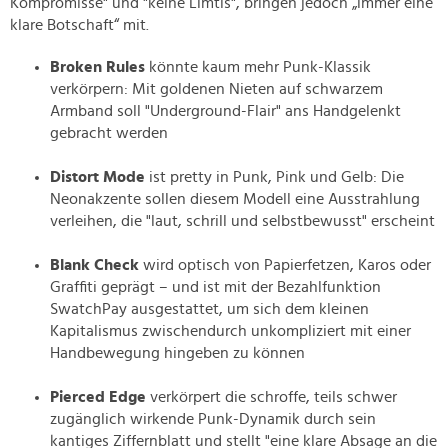
Kompromisse" und "keine Limtis", bringen jedoch „immer eine
klare Botschaft“ mit.
Broken Rules
könnte kaum mehr Punk-Klassik
verkörpern: Mit goldenen Nieten auf schwarzem
Armband soll "Underground-Flair" ans Handgelenkt
gebracht werden
Distort Mode
ist pretty in Punk, Pink und Gelb: Die
Neonakzente sollen diesem Modell eine Ausstrahlung
verleihen, die "laut, schrill und selbstbewusst" erscheint
Blank Check
wird optisch von Papierfetzen, Karos oder
Graffiti geprägt – und ist mit der Bezahlfunktion
SwatchPay ausgestattet, um sich dem kleinen
Kapitalismus zwischendurch unkompliziert mit einer
Handbewegung hingeben zu können
Pierced Edge
verkörpert die schroffe, teils schwer
zugänglich wirkende Punk-Dynamik durch sein
kantiges Ziffernblatt und stellt "eine klare Absage an die