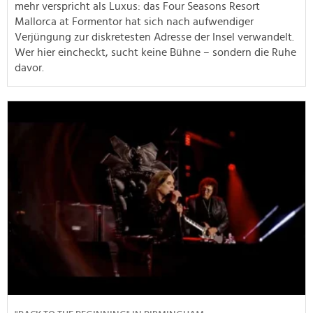
mehr verspricht als Luxus: das Four Seasons Resort
Mallorca at Formentor hat sich nach aufwendiger
Verjüngung zur diskretesten Adresse der Insel verwandelt.
Wer hier eincheckt, sucht keine Bühne – sondern die Ruhe
davor.