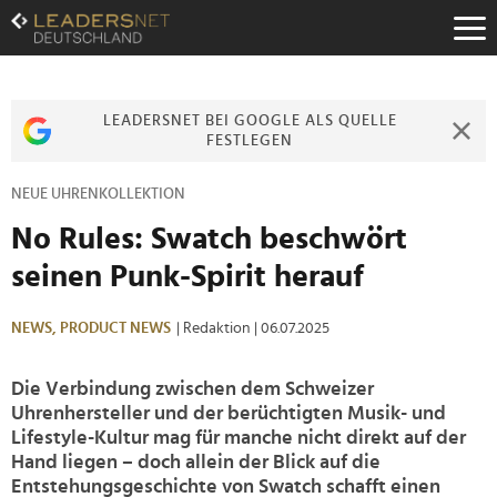
Zum
Inhalt
Zur
Fußzeilen-
Navigation
LEADERSNET BEI GOOGLE ALS QUELLE
Zur
FESTLEGEN
Hauptnavigation
NEUE UHRENKOLLEKTION
No Rules: Swatch beschwört
seinen Punk-Spirit herauf
NEWS,
PRODUCT NEWS
| Redaktion
| 06.07.2025
Die Verbindung zwischen dem Schweizer
Uhrenhersteller und der berüchtigten Musik- und
Lifestyle-Kultur mag für manche nicht direkt auf der
Hand liegen – doch allein der Blick auf die
Entstehungsgeschichte von Swatch schafft einen