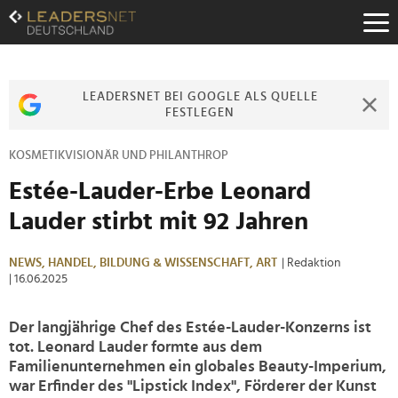
Zum
Inhalt
Zur
Fußzeilen-
Navigation
LEADERSNET BEI GOOGLE ALS QUELLE
Zur
FESTLEGEN
Hauptnavigation
KOSMETIKVISIONÄR UND PHILANTHROP
Estée-Lauder-Erbe Leonard
Lauder stirbt mit 92 Jahren
NEWS,
HANDEL,
BILDUNG & WISSENSCHAFT,
ART
| Redaktion
| 16.06.2025
Der langjährige Chef des Estée-Lauder-Konzerns ist
tot. Leonard Lauder formte aus dem
Familienunternehmen ein globales Beauty-Imperium,
war Erfinder des "Lipstick Index", Förderer der Kunst