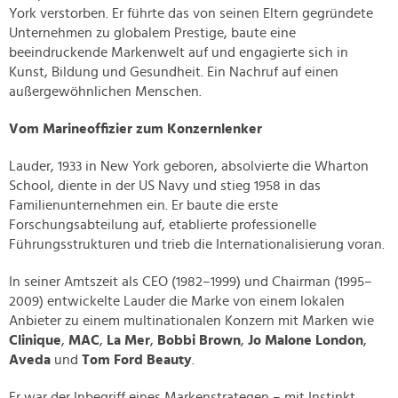
York verstorben. Er führte das von seinen Eltern gegründete
Unternehmen zu globalem Prestige, baute eine
beeindruckende Markenwelt auf und engagierte sich in
Kunst, Bildung und Gesundheit. Ein Nachruf auf einen
außergewöhnlichen Menschen.
Vom Marineoffizier zum Konzernlenker
Lauder, 1933 in New York geboren, absolvierte die Wharton
School, diente in der US Navy und stieg 1958 in das
Familienunternehmen ein. Er baute die erste
Forschungsabteilung auf, etablierte professionelle
Führungsstrukturen und trieb die Internationalisierung voran.
In seiner Amtszeit als CEO (1982–1999) und Chairman (1995–
2009) entwickelte Lauder die Marke von einem lokalen
Anbieter zu einem multinationalen Konzern mit Marken wie
Clinique
,
MAC
,
La Mer
,
Bobbi Brown
,
Jo Malone London
,
Aveda
und
Tom Ford Beauty
.
Er war der Inbegriff eines Markenstrategen – mit Instinkt,