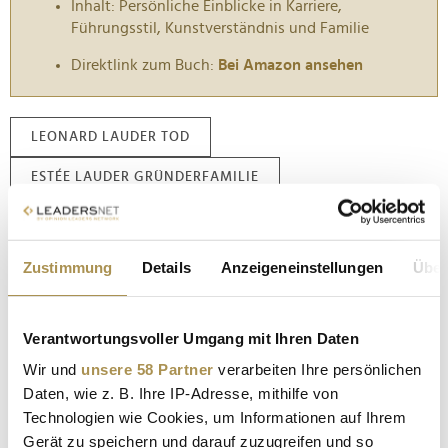
Inhalt: Persönliche Einblicke in Karriere,
Führungsstil, Kunstverständnis und Familie
Direktlink zum Buch:
Bei Amazon ansehen
LEONARD LAUDER TOD
ESTÉE LAUDER GRÜNDERFAMILIE
KOSMETIKINDUSTRIE USA
BEAUTY-UNTERNEHMER VERSTORBEN
Zustimmung
Details
Anzeigeneinstellungen
Über
LIPSTICK INDEX BEDEUTUNG
Verantwortungsvoller Umgang mit Ihren Daten
LUXUSMARKEN WELTWEIT
CEO LEADERSHIP TIPPS
Wir und
unsere 58 Partner
verarbeiten Ihre persönlichen
KUNSTMÄZEN NEW YORK
Daten, wie z. B. Ihre IP-Adresse, mithilfe von
Technologien wie Cookies, um Informationen auf Ihrem
PHILANTHROPIE IN DER WIRTSCHAFT
Gerät zu speichern und darauf zuzugreifen und so