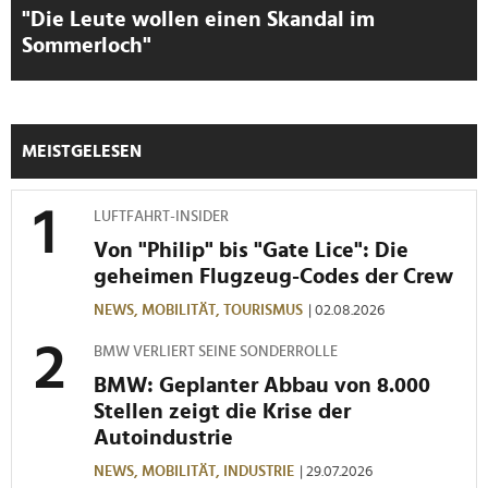
Wir verwenden Cookies, um Inhalte und Anzeigen zu
"Die Leute wollen einen Skandal im
personalisieren, Funktionen für soziale Medien anbieten
Sommerloch"
zu können und die Zugriffe auf unsere Website zu
analysieren. Außerdem geben wir Informationen zu Ihrer
Verwendung unserer Website an unsere Partner für
soziale Medien, Werbung und Analysen weiter. Unsere
MEISTGELESEN
Partner führen diese Informationen möglicherweise mit
weiteren Daten zusammen, die Sie ihnen bereitgestellt
LUFTFAHRT-INSIDER
haben oder die sie im Rahmen Ihrer Nutzung der Dienste
Von "Philip" bis "Gate Lice": Die
gesammelt haben.
geheimen Flugzeug-Codes der Crew
NEWS,
MOBILITÄT,
TOURISMUS
| 02.08.2026
BMW VERLIERT SEINE SONDERROLLE
BMW: Geplanter Abbau von 8.000
Stellen zeigt die Krise der
Autoindustrie
NEWS,
MOBILITÄT,
INDUSTRIE
| 29.07.2026