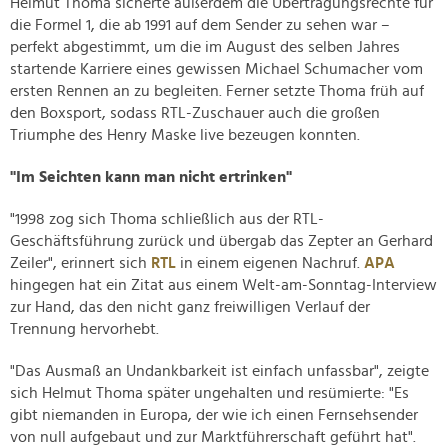
Helmut Thoma sicherte außerdem die Übertragungsrechte für
die Formel 1, die ab 1991 auf dem Sender zu sehen war –
perfekt abgestimmt, um die im August des selben Jahres
startende Karriere eines gewissen Michael Schumacher vom
ersten Rennen an zu begleiten. Ferner setzte Thoma früh auf
den Boxsport, sodass RTL-Zuschauer auch die großen
Triumphe des Henry Maske live bezeugen konnten.
"Im Seichten kann man nicht ertrinken"
"1998 zog sich Thoma schließlich aus der RTL-
Geschäftsführung zurück und übergab das Zepter an Gerhard
Zeiler", erinnert sich
RTL
in einem eigenen Nachruf.
APA
hingegen hat ein Zitat aus einem Welt-am-Sonntag-Interview
zur Hand, das den nicht ganz freiwilligen Verlauf der
Trennung hervorhebt.
"Das Ausmaß an Undankbarkeit ist einfach unfassbar", zeigte
sich Helmut Thoma später ungehalten und resümierte: "Es
gibt niemanden in Europa, der wie ich einen Fernsehsender
von null aufgebaut und zur Marktführerschaft geführt hat".