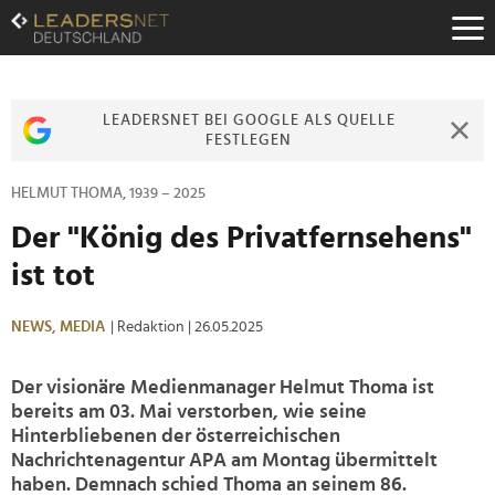
Zum
Inhalt
Zur
Fußzeilen-
Navigation
LEADERSNET BEI GOOGLE ALS QUELLE
Zur
FESTLEGEN
Hauptnavigation
HELMUT THOMA, 1939 – 2025
Der "König des Privatfernsehens"
ist tot
NEWS,
MEDIA
| Redaktion
| 26.05.2025
Der visionäre Medienmanager Helmut Thoma ist
bereits am 03. Mai verstorben, wie seine
Hinterbliebenen der österreichischen
Nachrichtenagentur APA am Montag übermittelt
haben. Demnach schied Thoma an seinem 86.