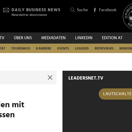
DAILY BUSINESS NEWS
Suche
Facebook
Newsletter abonnieren
.TV
ÜBER UNS
MEDIADATEN
LINKEDIN
EDITION AT
SUCHEN
TÄT
TOURISMUS
KARRIERE
EVENTS
LEADERS
INTERVIEWS
IMMOBI
LEADERSNET.TV
LAUTSCHALT
den mit
ssen