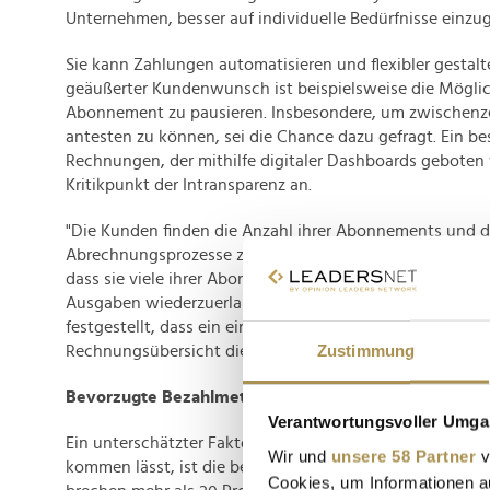
Unternehmen, besser auf individuelle Bedürfnisse einzu
Sie kann Zahlungen automatisieren und flexibler gestalte
geäußerter Kundenwunsch ist beispielsweise die Möglic
Abonnement zu pausieren. Insbesondere, um zwischenze
antesten zu können, sei die Chance dazu gefragt. Ein be
Rechnungen, der mithilfe digitaler Dashboards geboten
Kritikpunkt der Intransparenz an.
"Die Kunden finden die Anzahl ihrer Abonnements und d
Abrechnungsprozesse zu verwirrend. Die mangelnde Tran
dass sie viele ihrer Abonnements kündigen, nur um die K
Ausgaben wiederzuerlangen", schildert Jonas Suijkerbuij
festgestellt, dass ein einfacher Zugriff auf die Zahlungs
Zustimmung
Rechnungsübersicht die Kundenbindung erheblich stärkt
Bevorzugte Bezahlmethode von Bedeutung
Verantwortungsvoller Umgan
Ein unterschätzter Faktor, der ein Abonnement oft gar n
Wir und
unsere 58 Partner
v
kommen lässt, ist die bevorzugte Bezahlmethode. Einer
Cookies, um Informationen a