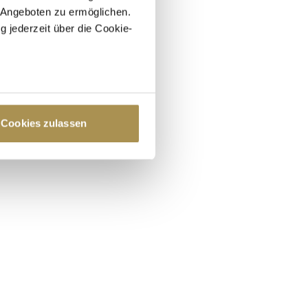
 Angeboten zu ermöglichen.
g jederzeit über die Cookie-
au sein können
zieren
Cookies zulassen
hre Präferenzen im
Abschnitt
 Medien anbieten zu können
hrer Verwendung unserer
 führen diese Informationen
ie im Rahmen Ihrer Nutzung