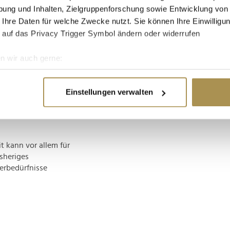
 und 35 Jahren den
ung und Inhalten, Zielgruppenforschung sowie Entwicklung von
ierten Mittel zahlen
 Ihre Daten für welche Zwecke nutzt. Sie können Ihre Einwilligun
s verschenkte
 auf das Privacy Trigger Symbol ändern oder widerrufen
agementsoftware
fügung stellt.
n wir auch gerne:
hlen: "Machine
re geografische Lage erfassen, welche bis auf einige Meter gen
iger. Der gezielte
es Scannen nach bestimmten Merkmalen (Fingerprinting) identifi
t Jonas Suijkerbuijk.
Einstellungen verwalten
ie Ihre persönlichen Daten verarbeitet werden, und legen Sie I
ch die nötigen
Kundenbedürfnisse
nhalte und Anzeigen zu personalisieren, Funktionen für soziale
 kann vor allem für
Website zu analysieren. Außerdem geben wir Informationen zu I
isheriges
r soziale Medien, Werbung und Analysen weiter. Unsere Partner
erbedürfnisse
 Daten zusammen, die Sie ihnen bereitgestellt haben oder die s
n.