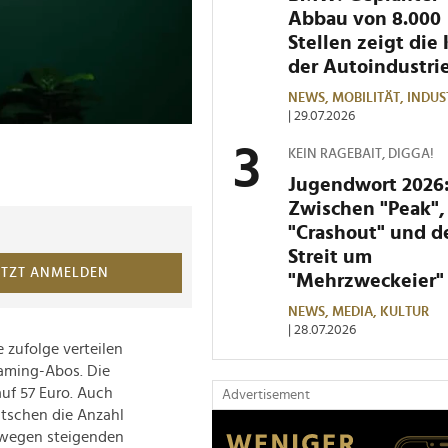
Abbau von 8.000
Stellen zeigt die 
der Autoindustri
NEWS,
MOBILITÄT,
INDUS
| 29.07.2026
KEIN RAGEBAIT, DIGGA!
Jugendwort 2026
Zwischen "Peak",
"Crashout" und 
Streit um
ETZT ANMELDEN
"Mehrzweckeier"
NEWS,
MEDIA,
KULTUR
| 28.07.2026
 zufolge verteilen
eaming-Abos. Die
uf 57 Euro. Auch
Advertisement
utschen die Anzahl
 wegen steigenden