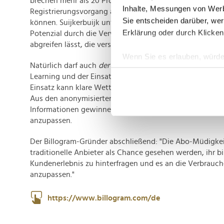
brechen mehr als 20 Prozent der Menschen zwischen 25
Inhalte, Messungen von Werb
Registrierungsvorgang ab, wenn sie nicht mit dem präfer
Sie entscheiden darüber, wer
können. Suijkerbuijk unterstreicht, dass sich auch diese
Erklärung oder durch Klicken
Potenzial durch die Verwendung einer Rechnungsman
abgreifen lässt, die verschiedene Bezahloptionen zur Ver
Wenn Sie es erlauben, würde
Natürlich darf auch
der
Tech-Trend unserer Zeit nicht fe
Informationen über Ih
Learning und der Einsatz von KI werden zunehmend wicht
Ihr Gerät durch aktiv
Einsatz kann klare Wettbewerbsvorteile verschaffen", sag
Erfahren Sie mehr darüber, w
Aus den anonymisierten Daten der Verbraucher ließen si
Einzelheiten
fest.
Informationen gewinnen, um Abos individueller an die 
anzupassen.
Wir verwenden Cookies, um I
Der Billogram-Gründer abschließend: "Die Abo-Müdigkeit
und die Zugriffe auf unsere 
traditionelle Anbieter als Chance gesehen werden, ihr b
Website an unsere Partner fü
Kundenerlebnis zu hinterfragen und es an die Verbrauch
möglicherweise mit weiteren
anzupassen."
der Dienste gesammelt habe
https://www.billogram.com/de