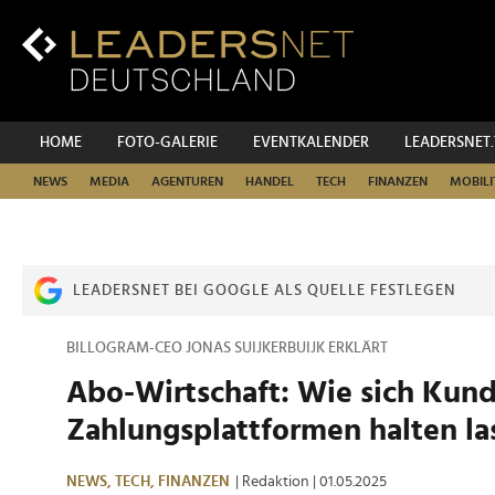
Zum
Inhalt
Zur
Fußzeilen-
Navigation
Zur
HOME
FOTO-GALERIE
EVENTKALENDER
LEADERSNET
Hauptnavigation
NEWS
MEDIA
AGENTUREN
HANDEL
TECH
FINANZEN
MOBILI
LEADERSNET BEI GOOGLE ALS QUELLE FESTLEGEN
BILLOGRAM-CEO JONAS SUIJKERBUIJK ERKLÄRT
Abo-Wirtschaft: Wie sich Kun
Zahlungsplattformen halten la
NEWS,
TECH,
FINANZEN
| Redaktion
| 01.05.2025