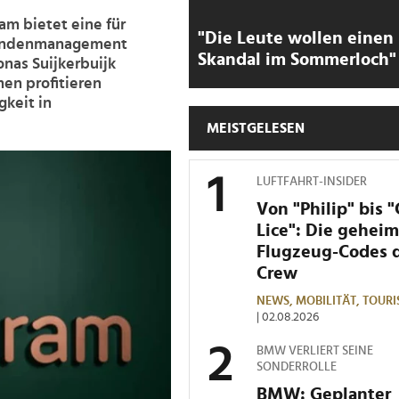
am bietet eine für
"Die Leute wollen einen
Kundenmanagement
Skandal im Sommerloch"
nas Suijkerbuijk
en profitieren
keit in
MEISTGELESEN
LUFTFAHRT-INSIDER
Von "Philip" bis 
Lice": Die gehei
Flugzeug-Codes 
Crew
NEWS,
MOBILITÄT,
TOURI
| 02.08.2026
BMW VERLIERT SEINE
SONDERROLLE
BMW: Geplanter