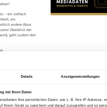
gehen".
n – ein vielfach
hkeit, ein
itlich andere Abos
sserer Überblick der
 wird, geht zudem den
ie
sparenz führt dazu,
ontrolle über ihre
k. "Wir haben
- und
Details
Anzeigeneinstellungen
."
g mit Ihren Daten
icht erst zustande
erarbeiten Ihre persönlichen Daten, wie z. B. Ihre IP-Adresse, m
Riverty
-Studie nach
uf Ihrem Gerät zu speichern und darauf zuzugreifen und so pers