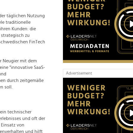
 der täglichen Nutzung
le traditionelle
ihren Kunden: die
strategisch zu
s schwedischen FinTech
er Neugier mit dem
eine "innovative SaaS-
Advertisement
und
men durch zeitgemäße
 soll.
rein technischer
rlebnisses und oft der
r Einsatz von
nverhalten und hilft