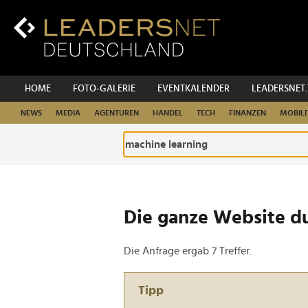
Zum
Inhalt
Zur
Fußzeilen-
Navigation
Zur
HOME
FOTO-GALERIE
EVENTKALENDER
LEADERSNET
Hauptnavigation
NEWS
MEDIA
AGENTUREN
HANDEL
TECH
FINANZEN
MOBILI
Die ganze Website d
Die Anfrage ergab 7 Treffer.
Tipp