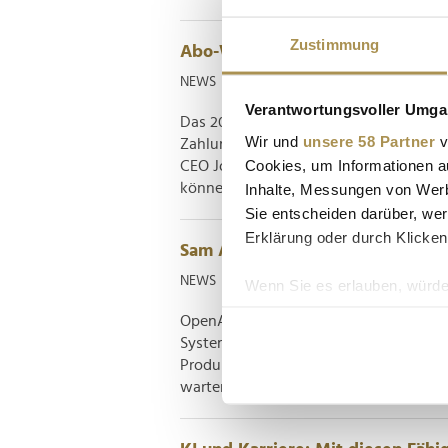
Zustimmung
Abo-Wirtschaft: Wie sich Kunden
NEWS
| 01.05.2025
Verantwortungsvoller Umgan
Das 2011 in Schweden gegründete Finte
Wir und
unsere 58 Partner
v
Zahlungsabwicklung und Kundenmanag
Cookies, um Informationen a
CEO Jonas Suijkerbuijk schildert, war
können, die der wachsenden Abonneme
Inhalte, Messungen von Werb
Sie entscheiden darüber, wer
Erklärung oder durch Klicken
Sam Altman kündigt OpenAI-Ro
NEWS
| 13.02.2025
Wenn Sie es erlauben, würde
Informationen über Ih
OpenAI überdenkt seine Strategie: Statt
Ihr Gerät durch aktiv
System entstehen. CEO Sam Altman erk
Erfahren Sie mehr darüber, w
Produktpalette profitieren könnten –
warten. Während Konkurrenten wie Goo
Einzelheiten
fest.
Wir verwenden Cookies, um I