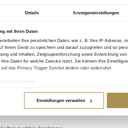
Details
Anzeigeneinstellungen
 mit Zahlungsplattformen halten lassen
g mit Ihren Daten
ch Billogram bietet eine für Rechnungsstellung,
erarbeiten Ihre persönlichen Daten, wie z. B. Ihre IP-Adresse, m
ement geeignete SaaS-Plattform an. Gründer und
uf Ihrem Gerät zu speichern und darauf zuzugreifen und so pers
um davon insbesondere Unternehmen profitieren
nt-Müdigkeit in...
ung und Inhalten, Zielgruppenforschung sowie Entwicklung von
 Ihre Daten für welche Zwecke nutzt. Sie können Ihre Einwilligun
 auf das Privacy Trigger Symbol ändern oder widerrufen
admap an
n wir auch gerne:
re geografische Lage erfassen, welche bis auf einige Meter gen
 zahlreicher Einzelmodelle soll ein einheitliches KI-
es Scannen nach bestimmten Merkmalen (Fingerprinting) identifi
lärt, warum Nutzer bald von einer schlankeren
Einstellungen verwalten
ie Ihre persönlichen Daten verarbeitet werden, und legen Sie I
 und welche Herausforderungen dabei auf OpenAI
gle und...
nhalte und Anzeigen zu personalisieren, Funktionen für soziale