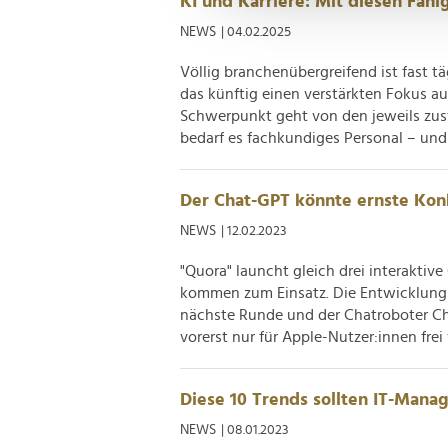
KI und Karriere: Mit diesen Fäh
und die Zugriffe auf unsere 
NEWS
| 04.02.2025
Website an unsere Partner fü
möglicherweise mit weiteren
Völlig branchenübergreifend ist fast 
der Dienste gesammelt habe
das künftig einen verstärkten Fokus au
Schwerpunkt geht von den jeweils zus
bedarf es fachkundiges Personal – und 
Der Chat-GPT könnte ernste Ko
NEWS
| 12.02.2023
"Quora" launcht gleich drei interakti
kommen zum Einsatz. Die Entwicklung d
nächste Runde und der Chatroboter C
vorerst nur für Apple-Nutzer:innen frei 
Diese 10 Trends sollten IT-Mana
NEWS
| 08.01.2023