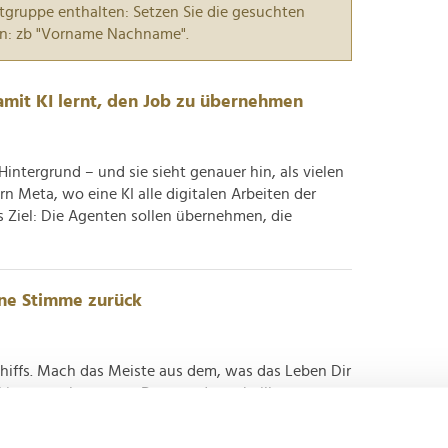
tgruppe enthalten: Setzen Sie die gesuchten
n: zb "Vorname Nachname".
damit KI lernt, den Job zu übernehmen
 Hintergrund – und sie sieht genauer hin, als vielen
n Meta, wo eine KI alle digitalen Arbeiten der
 Ziel: Die Agenten sollen übernehmen, die
ine Stimme zurück
chiffs. Mach das Meiste aus dem, was das Leben Dir
 Lippen zu bewegen: Der von der unheilbaren
rikaner hat sich Anfang des Jahres ein Neuralink-
r Sätze...