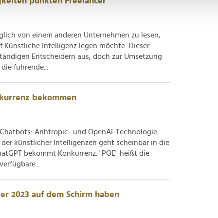
igkeiten punkten Freelancer
Website zu analysieren. Außerdem geben wir Informationen zu I
r soziale Medien, Werbung und Analysen weiter. Unsere Partner
 Daten zusammen, die Sie ihnen bereitgestellt haben oder die s
täglich von einem anderen Unternehmen zu lesen,
n.
f Künstliche Intelligenz legen möchte. Dieser
tändigen Entscheidern aus, doch zur Umsetzung
die führende...
nkurrenz bekommen
ve Chatbots: Anhtropic- und OpenAI-Technologie
er künstlicher Intelligenzen geht scheinbar in die
hatGPT bekommt Konkurrenz. "POE" heißt die
verfügbare...
ger 2023 auf dem Schirm haben