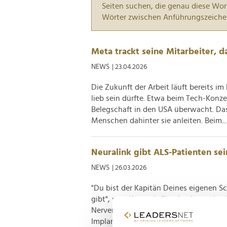
Seiten suchen, die genau diese Wor
Wörter zwischen Anführungszeiche
Meta trackt seine Mitarbeiter, 
NEWS
| 23.04.2026
Die Zukunft der Arbeit läuft bereits im
lieb sein dürfte. Etwa beim Tech-Konzer
Belegschaft in den USA überwacht. Das
Menschen dahinter sie anleiten. Beim...
Neuralink gibt ALS-Patienten se
NEWS
| 26.03.2026
"Du bist der Kapitän Deines eigenen S
gibt", sagt Kenneth Shock, ohne seine
Nervenkrankheit ALS betroffene US-Ame
Implantat einpflanzen lassen, mit dem e