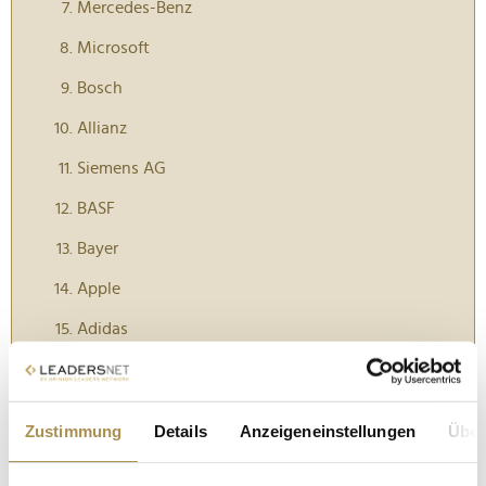
Mercedes-Benz
Microsoft
Bosch
Allianz
Siemens AG
BASF
Bayer
Apple
Adidas
Deutsche Bahn
SAP
Zustimmung
Details
Anzeigeneinstellungen
Über
Tesla