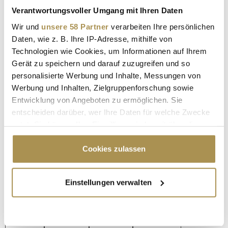
Coca-Cola
Verantwortungsvoller Umgang mit Ihren Daten
Lufthansa
Wir und
unsere 58 Partner
verarbeiten Ihre persönlichen
Daten, wie z. B. Ihre IP-Adresse, mithilfe von
Bundeswehr
Technologien wie Cookies, um Informationen auf Ihrem
DLR
Gerät zu speichern und darauf zuzugreifen und so
personalisierte Werbung und Inhalte, Messungen von
Volkswagen
Werbung und Inhalten, Zielgruppenforschung sowie
dm
Entwicklung von Angeboten zu ermöglichen. Sie
entscheiden darüber, wer Ihre Daten für welche Zwecke
Aldi Süd
nutzt. Sie können Ihre Einwilligung jederzeit über die
Quelle: Trendence Institut im manager magazin
Cookie-Erklärung oder durch Klicken auf das Privacy
Trigger Symbol ändern oder widerrufen
Cookies zulassen
BMW
GOOGLE
AUDI
PORSCHE
Wenn Sie es erlauben, würden wir auch gerne:
Einstellungen verwalten
Informationen über Ihre geografische Lage
AIRBUS
AMAZON
MERCEDES
erfassen, welche bis auf einige Meter genau sein
können
MICROSOFT
BOSCH
ALLIANZ
SIEMENS
Ihr Gerät durch aktives Scannen nach