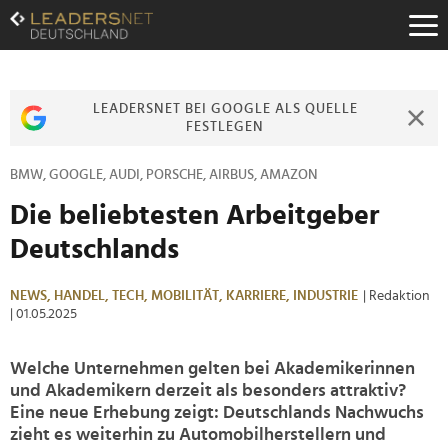
Zum
Inhalt
Zur
Fußzeilen-
Navigation
LEADERSNET BEI GOOGLE ALS QUELLE
Zur
FESTLEGEN
Hauptnavigation
BMW, GOOGLE, AUDI, PORSCHE, AIRBUS, AMAZON
Die beliebtesten Arbeitgeber
Deutschlands
NEWS,
HANDEL,
TECH,
MOBILITÄT,
KARRIERE,
INDUSTRIE
| Redaktion
| 01.05.2025
Welche Unternehmen gelten bei Akademikerinnen
und Akademikern derzeit als besonders attraktiv?
Eine neue Erhebung zeigt: Deutschlands Nachwuchs
zieht es weiterhin zu Automobilherstellern und