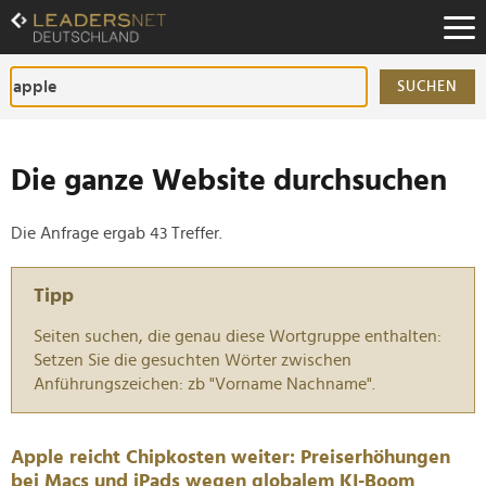
Zum
Inhalt
Zur
Fußzeilen-
SUCHEN
Navigation
Zur
Hauptnavigation
Die ganze Website durchsuchen
Die Anfrage ergab 43 Treffer.
Tipp
Seiten suchen, die genau diese Wortgruppe enthalten:
Setzen Sie die gesuchten Wörter zwischen
Anführungszeichen: zb "Vorname Nachname".
Apple reicht Chipkosten weiter: Preiserhöhungen
bei Macs und iPads wegen globalem KI-Boom