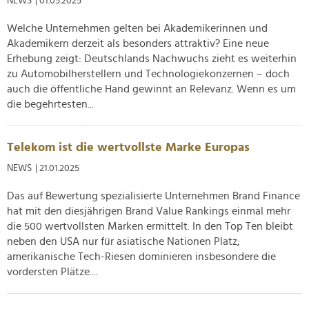
NEWS
| 01.05.2025
soziale Medien, Werbung und Analysen weiter. Unsere
Welche Unternehmen gelten bei Akademikerinnen und
Partner führen diese Informationen möglicherweise mit
Akademikern derzeit als besonders attraktiv? Eine neue
weiteren Daten zusammen, die Sie ihnen bereitgestellt
Erhebung zeigt: Deutschlands Nachwuchs zieht es weiterhin
haben oder die sie im Rahmen Ihrer Nutzung der Dienste
zu Automobilherstellern und Technologiekonzernen – doch
gesammelt haben.
auch die öffentliche Hand gewinnt an Relevanz. Wenn es um
die begehrtesten...
Telekom ist die wertvollste Marke Europas
NEWS
| 21.01.2025
Das auf Bewertung spezialisierte Unternehmen Brand Finance
hat mit den diesjährigen Brand Value Rankings einmal mehr
die 500 wertvollsten Marken ermittelt. In den Top Ten bleibt
neben den USA nur für asiatische Nationen Platz;
amerikanische Tech-Riesen dominieren insbesondere die
vordersten Plätze....