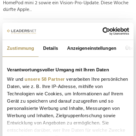
HomePod mini 2 sowie ein Vision-Pro-Update. Diese Woche
dürfte Apple...
Fünf Unternehmen, denen nach Krisen das
Comeback gelang
NEWS
| 09.06.2025
Zustimmung
Details
Anzeigeneinstellungen
Über
Die fünf hier versammelten Unternehmen sind auf der ganzen
Welt bekannt und gelten als Legenden ihrer Branchen.
Verantwortungsvoller Umgang mit Ihren Daten
Allerdings war der Weg dorthin keineswegs frei von Hürden
und eingeschlagenen Irrwegen: Apple, Lego oder Marvel
Wir und
unsere 58 Partner
verarbeiten Ihre persönlichen
haben die Kunst des Comebacks gemeistert und sich aus
Daten, wie z. B. Ihre IP-Adresse, mithilfe von
tiefen Tälern...
Technologien wie Cookies, um Informationen auf Ihrem
Gerät zu speichern und darauf zuzugreifen und so
personalisierte Werbung und Inhalte, Messungen von
Fünf CEOs, die mit ungewöhnlichen Methoden zum
Werbung und Inhalten, Zielgruppenforschung sowie
Erfolg fanden
Entwicklung von Angeboten zu ermöglichen. Sie
NEWS
| 04.06.2025
entscheiden darüber, wer Ihre Daten für welche Zwecke