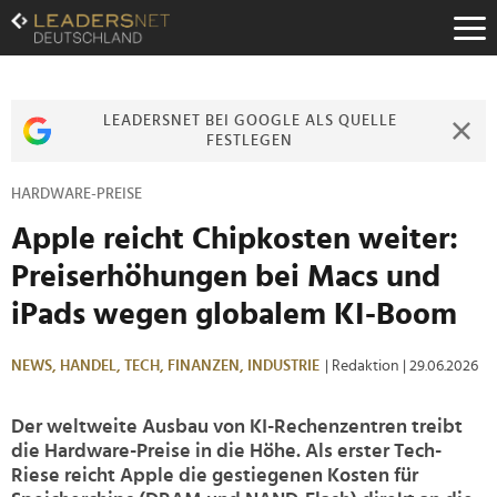
Zum
Inhalt
Zur
Fußzeilen-
Navigation
LEADERSNET BEI GOOGLE ALS QUELLE
Zur
FESTLEGEN
Hauptnavigation
HARDWARE-PREISE
Apple reicht Chipkosten weiter:
Preiserhöhungen bei Macs und
iPads wegen globalem KI-Boom
NEWS,
HANDEL,
TECH,
FINANZEN,
INDUSTRIE
| Redaktion
| 29.06.2026
Der weltweite Ausbau von KI-Rechenzentren treibt
die Hardware-Preise in die Höhe. Als erster Tech-
Riese reicht Apple die gestiegenen Kosten für