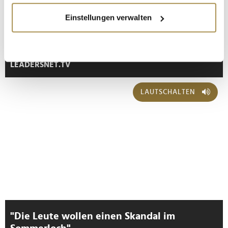
Wenn Sie es erlauben, würden wir auch gerne:
Einstellungen verwalten
Informationen über Ihre geografische Lage
* Pflichtfelder.
ABSENDEN
erfassen, welche bis auf einige Meter genau sein
können
Ihr Gerät durch aktives Scannen nach
LEADERSNET.TV
bestimmten Merkmalen (Fingerprinting) identifizieren
Erfahren Sie mehr darüber, wie Ihre persönlichen Daten
LAUTSCHALTEN
verarbeitet werden, und legen Sie Ihre Präferenzen im
Abschnitt Einzelheiten
fest.
Wir verwenden Cookies, um Inhalte und Anzeigen zu
personalisieren, Funktionen für soziale Medien anbieten
zu können und die Zugriffe auf unsere Website zu
analysieren. Außerdem geben wir Informationen zu Ihrer
Verwendung unserer Website an unsere Partner für
soziale Medien, Werbung und Analysen weiter. Unsere
Partner führen diese Informationen möglicherweise mit
"Die Leute wollen einen Skandal im
weiteren Daten zusammen, die Sie ihnen bereitgestellt