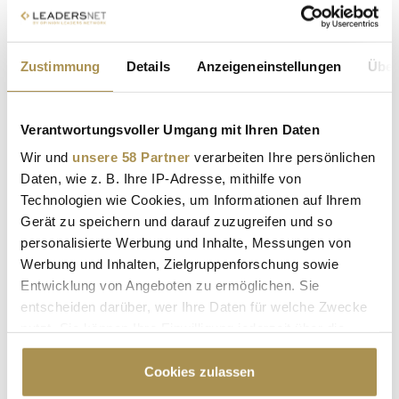
Kommentar veröffentlichen
Autor:
*
Zustimmung
Details
Anzeigeneinstellungen
Über
Kommentar:
*
Verantwortungsvoller Umgang mit Ihren Daten
Wir und
unsere 58 Partner
verarbeiten Ihre persönlichen
Daten, wie z. B. Ihre IP-Adresse, mithilfe von
Technologien wie Cookies, um Informationen auf Ihrem
Gerät zu speichern und darauf zuzugreifen und so
personalisierte Werbung und Inhalte, Messungen von
Werbung und Inhalten, Zielgruppenforschung sowie
Sicherheitscode bestätigen:
*
Entwicklung von Angeboten zu ermöglichen. Sie
entscheiden darüber, wer Ihre Daten für welche Zwecke
nutzt. Sie können Ihre Einwilligung jederzeit über die
Cookie-Erklärung oder durch Klicken auf das Privacy
Trigger Symbol ändern oder widerrufen
Cookies zulassen