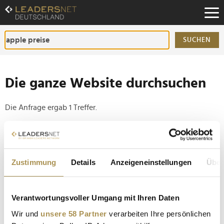
Zum
Inhalt
Zur
Fußzeilen-
SUCHEN
Navigation
Zur
Hauptnavigation
Die ganze Website durchsuchen
Die Anfrage ergab 1 Treffer.
Tipp
Seiten suchen, die genau diese Wortgruppe enthalten:
Zustimmung
Details
Anzeigeneinstellungen
Über
Setzen Sie die gesuchten Wörter zwischen
Anführungszeichen: zb "Vorname Nachname".
Verantwortungsvoller Umgang mit Ihren Daten
Apple reicht Chipkosten weiter: Preiserhöhungen
Wir und
unsere 58 Partner
verarbeiten Ihre persönlichen
bei Macs und iPads wegen globalem KI-Boom