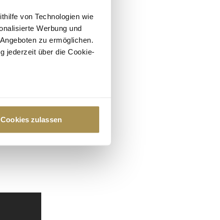
ithilfe von Technologien wie
onalisierte Werbung und
 Angeboten zu ermöglichen.
g jederzeit über die Cookie-
au sein können
zieren
Cookies zulassen
hre Präferenzen im
Abschnitt
 Medien anbieten zu können
hrer Verwendung unserer
 führen diese Informationen
ie im Rahmen Ihrer Nutzung