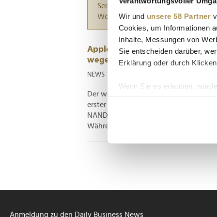
Verantwortungsvoller Umgan
Seiten suchen, die genau diese Wor
Wir und
unsere 58 Partner
v
Wörter zwischen Anführungszeiche
Cookies, um Informationen a
Inhalte, Messungen von Werb
Apple reicht Chipkosten weiter:
Sie entscheiden darüber, wer
wegen globalem KI-Boom
Erklärung oder durch Klicken
NEWS
| 29.06.2026
Wenn Sie es erlauben, würde
Der weltweite Ausbau von KI-Rechenzen
Informationen über Ih
erster Tech-Riese reicht Apple die ge
Ihr Gerät durch aktiv
NAND-Flash) direkt an die Kunden weit
Erfahren Sie mehr darüber, w
Während iPhones vorerst verschont blei
Einzelheiten
fest.
Wir verwenden Cookies, um I
und die Zugriffe auf unsere 
Website an unsere Partner fü
möglicherweise mit weiteren
der Dienste gesammelt habe
Anmeldung zu den Daily Business News