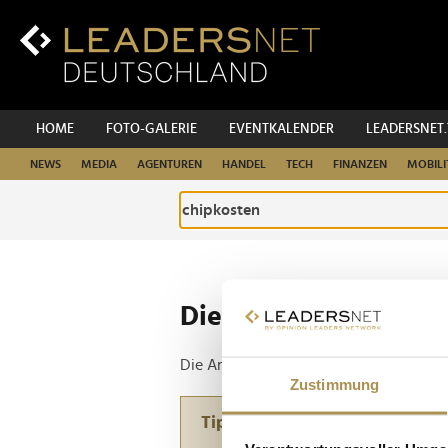
Zum
Inhalt
Zur
Fußzeilen-
Navigation
Zur
HOME
FOTO-GALERIE
EVENTKALENDER
LEADERSNET
Hauptnavigation
NEWS
MEDIA
AGENTUREN
HANDEL
TECH
FINANZEN
MOBILI
Die ganze Website d
Die Anfrage ergab 1 Treffer.
Zustimmung
Tipp