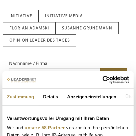
INITIATIVE
INITIATIVE MEDIA
FLORIAN ADAMSKI
SUSANNE GRUNDMANN
OPINION LEADER DES TAGES
Nachname / Firma
SUCHEN
Zustimmung
Details
Anzeigeneinstellungen
Über
LEADERSNET.TV
LAUTSCHALTEN
Verantwortungsvoller Umgang mit Ihren Daten
Wir und
unsere 58 Partner
verarbeiten Ihre persönlichen
Daten, wie z. B. Ihre IP-Adresse, mithilfe von