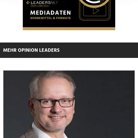
Abschnitt Einzelheiten
fest.
Wir verwenden Cookies, um Inhalte und Anzeigen zu
personalisieren, Funktionen für soziale Medien anbieten
zu können und die Zugriffe auf unsere Website zu
analysieren. Außerdem geben wir Informationen zu Ihrer
Verwendung unserer Website an unsere Partner für
MEHR OPINION LEADERS
soziale Medien, Werbung und Analysen weiter. Unsere
Partner führen diese Informationen möglicherweise mit
weiteren Daten zusammen, die Sie ihnen bereitgestellt
haben oder die sie im Rahmen Ihrer Nutzung der Dienste
gesammelt haben.