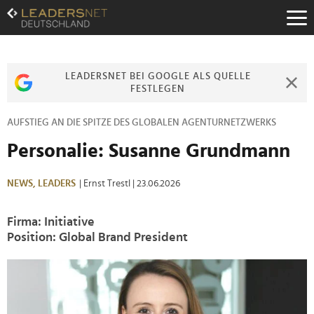
Zum
Inhalt
Zur
Fußzeilen-
Navigation
LEADERSNET BEI GOOGLE ALS QUELLE
Zur
FESTLEGEN
Hauptnavigation
AUFSTIEG AN DIE SPITZE DES GLOBALEN AGENTURNETZWERKS
Personalie: Susanne Grundmann
NEWS,
LEADERS
| Ernst Trestl
| 23.06.2026
Firma: Initiative
Position: Global Brand President
>