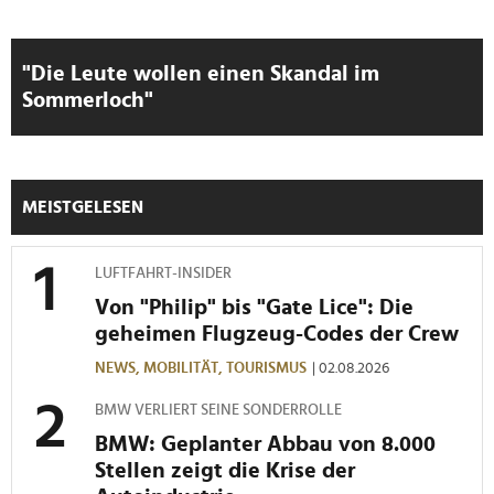
zu können und die Zugriffe auf unsere Website zu
analysieren. Außerdem geben wir Informationen zu Ihrer
Verwendung unserer Website an unsere Partner für
"Die Leute wollen einen Skandal im
soziale Medien, Werbung und Analysen weiter. Unsere
Sommerloch"
Partner führen diese Informationen möglicherweise mit
weiteren Daten zusammen, die Sie ihnen bereitgestellt
haben oder die sie im Rahmen Ihrer Nutzung der Dienste
gesammelt haben.
MEISTGELESEN
LUFTFAHRT-INSIDER
Von "Philip" bis "Gate Lice": Die
geheimen Flugzeug-Codes der Crew
NEWS,
MOBILITÄT,
TOURISMUS
| 02.08.2026
BMW VERLIERT SEINE SONDERROLLE
BMW: Geplanter Abbau von 8.000
Stellen zeigt die Krise der