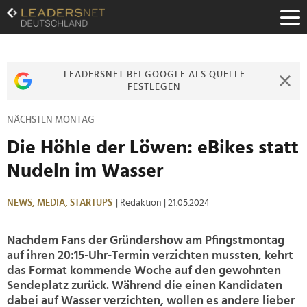
Zum
Inhalt
Zur
Fußzeilen-
Navigation
LEADERSNET BEI GOOGLE ALS QUELLE
Zur
FESTLEGEN
Hauptnavigation
NÄCHSTEN MONTAG
Die Höhle der Löwen: eBikes statt
Nudeln im Wasser
NEWS,
MEDIA,
STARTUPS
| Redaktion
| 21.05.2024
Nachdem Fans der Gründershow am Pfingstmontag
auf ihren 20:15-Uhr-Termin verzichten mussten, kehrt
das Format kommende Woche auf den gewohnten
Sendeplatz zurück. Während die einen Kandidaten
dabei auf Wasser verzichten, wollen es andere lieber