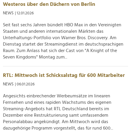
Westeros über den Dächern von Berlin
Verwendung unserer Website an unsere Partner für
soziale Medien, Werbung und Analysen weiter. Unsere
NEWS
| 12.01.2026
Partner führen diese Informationen möglicherweise mit
Seit fast sechs Jahren bündelt HBO Max in den Vereinigten
weiteren Daten zusammen, die Sie ihnen bereitgestellt
Staaten und anderen internationalen Märkten das
haben oder die sie im Rahmen Ihrer Nutzung der Dienste
Unterhaltungs-Portfolio von Warner Bros. Discovery. Am
gesammelt haben.
Dienstag startet der Streamingdienst im deutschsprachigen
Raum. Zum Anlass hat sich der Cast von "A Knight of the
Seven Kingdoms" Montag zum...
RTL: Mittwoch ist Schicksalstag für 600 Mitarbeiter
NEWS
| 06.01.2026
Angesichts einbrechender Werbeumsätze im linearen
Fernsehen und eines rapiden Wachstums des eigenen
Streaming-Angebots hat RTL Deutschland bereits im
Dezember eine Restrukturierung samt umfassendem
Personalabbau angekündigt. Am Mittwoch wird das
dazugehörige Programm vorgestellt, das für rund 600...