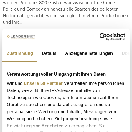
worden. Vor über 800 Gästen war zwischen True Crime,
Politik und Comedy an nahezu alle Sparten des beliebten
Hörformats gedacht, wobei sich gleich mehrere Produktionen
und ihre...
Streaming in Deutschland: Prime Video und Netflix
gleichauf; HBO Max steigt ein
Zustimmung
Details
Anzeigeneinstellungen
Über
NEWS
| 20.04.2026
Obwohl es inzwischen jede Menge verschiedene Streaming-
Verantwortungsvoller Umgang mit Ihren Daten
Anbieter gibt, ist der Markteintritt eines aussichtstreichen
Kandidaten keine alltägliche Angelegenheit. Im ersten Quartal
Wir und
unsere 58 Partner
verarbeiten Ihre persönlichen
des angebrochenen Jahres war es für HBO Max endlich auch
Daten, wie z. B. Ihre IP-Adresse, mithilfe von
hierzulande soweit – bei der Auswertung von JustWatch
Technologien wie Cookies, um Informationen auf Ihrem
genießen die...
Gerät zu speichern und darauf zuzugreifen und so
personalisierte Werbung und Inhalte, Messungen von
Werbung und Inhalten, Zielgruppenforschung sowie
Streaming: Oster-Duell zwischen RTL+ und Prime
Video
Entwicklung von Angeboten zu ermöglichen. Sie