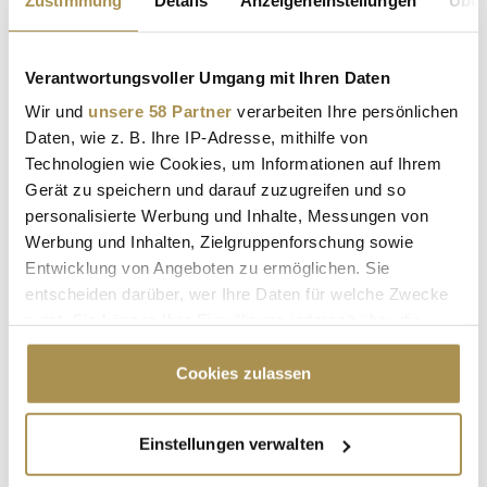
GRÜNDER:INNEN
NACHHALTIGKEIT
HINTER DEN KULISSEN
VOX-SHOW
Verantwortungsvoller Umgang mit Ihren Daten
Wir und
unsere 58 Partner
verarbeiten Ihre persönlichen
Daten, wie z. B. Ihre IP-Adresse, mithilfe von
Kommentar veröffentlichen
Technologien wie Cookies, um Informationen auf Ihrem
Gerät zu speichern und darauf zuzugreifen und so
Autor:
*
personalisierte Werbung und Inhalte, Messungen von
Werbung und Inhalten, Zielgruppenforschung sowie
Entwicklung von Angeboten zu ermöglichen. Sie
Kommentar:
*
entscheiden darüber, wer Ihre Daten für welche Zwecke
nutzt. Sie können Ihre Einwilligung jederzeit über die
Cookie-Erklärung oder durch Klicken auf das Privacy
Trigger Symbol ändern oder widerrufen
Cookies zulassen
Wenn Sie es erlauben, würden wir auch gerne:
Einstellungen verwalten
Informationen über Ihre geografische Lage
Sicherheitscode bestätigen:
*
erfassen, welche bis auf einige Meter genau sein