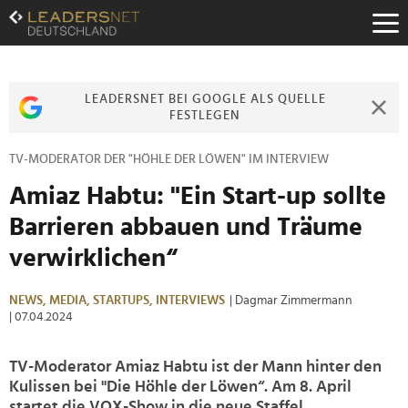
Zum
Inhalt
Zur
Fußzeilen-
Navigation
LEADERSNET BEI GOOGLE ALS QUELLE
Zur
FESTLEGEN
Hauptnavigation
TV-MODERATOR DER "HÖHLE DER LÖWEN" IM INTERVIEW
Amiaz Habtu: "Ein Start-up sollte
Barrieren abbauen und Träume
verwirklichen“
NEWS,
MEDIA,
STARTUPS,
INTERVIEWS
| Dagmar Zimmermann
| 07.04.2024
TV-Moderator Amiaz Habtu ist der Mann hinter den
Kulissen bei "Die Höhle der Löwen“. Am 8. April
startet die VOX-Show in die neue Staffel.