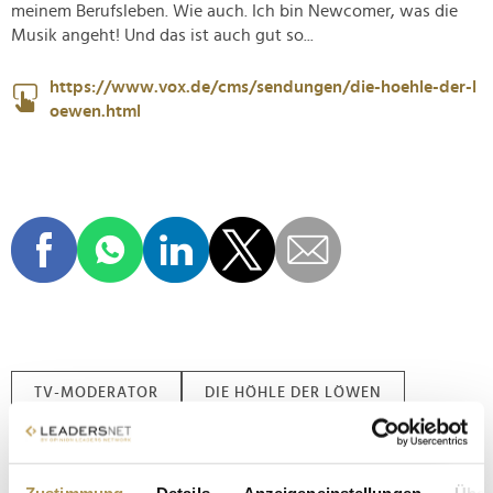
meinem Berufsleben. Wie auch. Ich bin Newcomer, was die
Musik angeht! Und das ist auch gut so...
https://www.vox.de/cms/sendungen/die-hoehle-der-l
oewen.html
TV-MODERATOR
DIE HÖHLE DER LÖWEN
AMIAZ HABTU
START-UP-IDEEN
QUOTENDRUCK
MUSIK
DIVERSITÄT
Zustimmung
Details
Anzeigeneinstellungen
Über