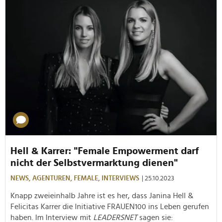
Hell & Karrer: "Female Empowerment darf
nicht der Selbstvermarktung dienen"
NEWS,
AGENTUREN,
FEMALE,
INTERVIEWS
| 25.10.2023
Knapp zweieinhalb Jahre ist es her, dass Janina Hell &
Felicitas Karrer die Initiative FRAUEN100 ins Leben gerufen
haben. Im Interview mit
LEADERSNET
sagen sie: