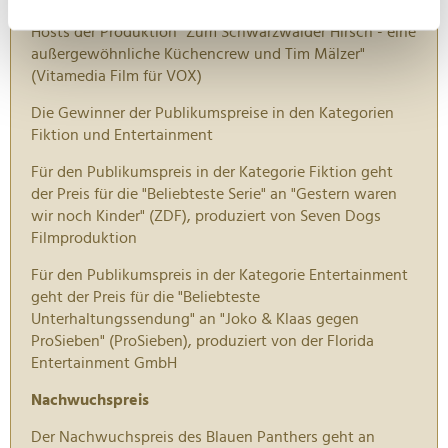
können
an Tim Mälzer und André Dietz als Moderatoren und
Ihr Gerät durch aktives Scannen nach
Hosts der Produktion "Zum Schwarzwälder Hirsch - eine
bestimmten Merkmalen (Fingerprinting) identifizieren
außergewöhnliche Küchencrew und Tim Mälzer"
(Vitamedia Film für VOX)
Erfahren Sie mehr darüber, wie Ihre persönlichen Daten
verarbeitet werden, und legen Sie Ihre Präferenzen im
Die Gewinner der Publikumspreise in den Kategorien
Abschnitt Einzelheiten
fest.
Fiktion und Entertainment
Für den Publikumspreis in der Kategorie Fiktion geht
Wir verwenden Cookies, um Inhalte und Anzeigen zu
der Preis für die "Beliebteste Serie" an "Gestern waren
personalisieren, Funktionen für soziale Medien anbieten
wir noch Kinder" (ZDF), produziert von Seven Dogs
zu können und die Zugriffe auf unsere Website zu
Filmproduktion
analysieren. Außerdem geben wir Informationen zu Ihrer
Verwendung unserer Website an unsere Partner für
Für den Publikumspreis in der Kategorie Entertainment
soziale Medien, Werbung und Analysen weiter. Unsere
geht der Preis für die "Beliebteste
Partner führen diese Informationen möglicherweise mit
Unterhaltungssendung" an "Joko & Klaas gegen
weiteren Daten zusammen, die Sie ihnen bereitgestellt
ProSieben" (ProSieben), produziert von der Florida
Entertainment GmbH
haben oder die sie im Rahmen Ihrer Nutzung der Dienste
gesammelt haben.
Nachwuchspreis
Der Nachwuchspreis des Blauen Panthers geht an