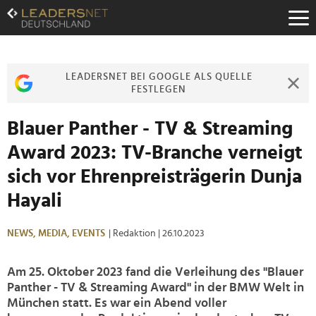
Zum
Inhalt
Zur
Fußzeilen-
Navigation
LEADERSNET BEI GOOGLE ALS QUELLE
Zur
FESTLEGEN
Hauptnavigation
Blauer Panther - TV & Streaming
Award 2023: TV-Branche verneigt
sich vor Ehrenpreisträgerin Dunja
Hayali
NEWS,
MEDIA,
EVENTS
| Redaktion
| 26.10.2023
Am 25. Oktober 2023 fand die Verleihung des "Blauer
Panther - TV & Streaming Award" in der BMW Welt in
München statt. Es war ein Abend voller