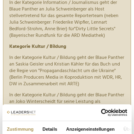
In der Kategorie Information / Journalismus geht der
Blaue Panther an Julia Schweinberger als Host
stellvertretend für das gesamte Reporterteam (neben
Julia Schweinberger: Friederike Wipfler, Lennart
Bedford-Strohm, Anne Brier) für"Dirty Little Secrets"
(Bayerischer Rundfunk für die ARD Mediathek)
Kategorie Kultur / Bildung
In der Kategorie Kultur / Bildung geht der Blaue Panther
an Saskia Geisler und Kristian Kähler für das Buch und
die Regie von "Propagandaschlacht um die Ukraine"
(Berlin Producers Media in Koproduktion mit WDR, HR,
DW in Zusammenarbeit mit ARTE)
In der Kategorie Kultur / Bildung geht der Blaue Panther
an Joko Winterscheidt für seine Leistung als
Präsentator von "Joko Winterscheidt Presents: The
World's Most Dangerous Show" (Florida TV, Florida
Factual und 27km Entertainment für Prime Video)
Zustimmung
Details
Anzeigeneinstellungen
Über
Kategorie Fiktion