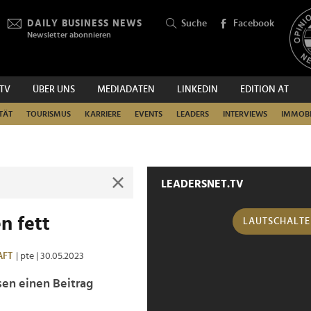
DAILY BUSINESS NEWS
Suche
Facebook
Newsletter abonnieren
.TV
ÜBER UNS
MEDIADATEN
LINKEDIN
EDITION AT
SUCHEN
TÄT
TOURISMUS
KARRIERE
EVENTS
LEADERS
INTERVIEWS
IMMOBI
LEADERSNET.TV
n fett
LAUTSCHALT
AFT
| pte
| 30.05.2023
sen einen Beitrag