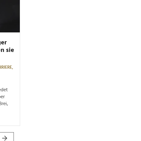
ger
n sie
RRIERE,
edet
er
rei,
s