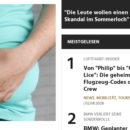
"Die Leute wollen einen
Skandal im Sommerloch"
MEISTGELESEN
LUFTFAHRT-INSIDER
Von "Philip" bis 
Lice": Die gehei
Flugzeug-Codes 
Crew
NEWS,
MOBILITÄT,
TOURI
| 02.08.2026
BMW VERLIERT SEINE
SONDERROLLE
BMW: Geplanter