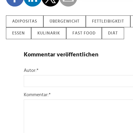
möglicherweise mit weiteren
der Dienste gesammelt habe
ADIPOSITAS
ÜBERGEWICHT
FETTLEIBIGKEIT
ESSEN
KULINARIK
FAST FOOD
DIÄT
Kommentar veröffentlichen
Autor:
*
Kommentar:
*