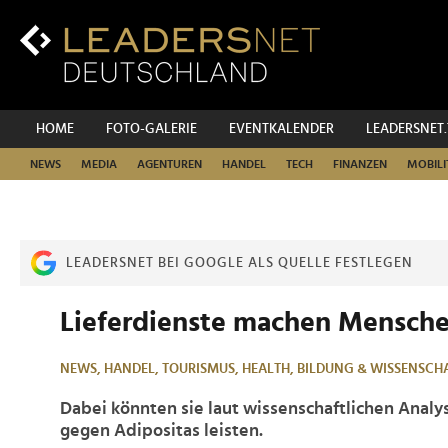
Zum
Inhalt
Zur
Fußzeilen-
Navigation
Zur
HOME
FOTO-GALERIE
EVENTKALENDER
LEADERSNET
Hauptnavigation
NEWS
MEDIA
AGENTUREN
HANDEL
TECH
FINANZEN
MOBILI
LEADERSNET BEI GOOGLE ALS QUELLE FESTLEGEN
Lieferdienste machen Mensche
NEWS,
HANDEL,
TOURISMUS,
HEALTH,
BILDUNG & WISSENSCH
Dabei könnten sie laut wissenschaftlichen Analy
gegen Adipositas leisten.