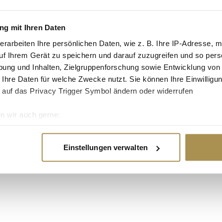
oter Schrift",
g mit Ihren Daten
n könnten vielen
erarbeiten Ihre persönlichen Daten, wie z. B. Ihre IP-Adresse, m
eren und auszuwählen.
uf Ihrem Gerät zu speichern und darauf zuzugreifen und so pers
Apps zu testen, wird
ung und Inhalten, Zielgruppenforschung sowie Entwicklung von
Interventionen in der
 Ihre Daten für welche Zwecke nutzt. Sie können Ihre Einwilligun
 auf das Privacy Trigger Symbol ändern oder widerrufen
nnien auf dem besten
n wir auch gerne:
a zu werden. Laut
e von Essenliefer-
re geografische Lage erfassen, welche bis auf einige Meter gen
ttleibigkeitskrise in
es Scannen nach bestimmten Merkmalen (Fingerprinting) identifi
Einstellungen verwalten
ie Ihre persönlichen Daten verarbeitet werden, und legen Sie I
nhalte und Anzeigen zu personalisieren, Funktionen für soziale
Website zu analysieren. Außerdem geben wir Informationen zu I
r soziale Medien, Werbung und Analysen weiter. Unsere Partner