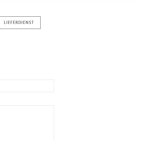
 Daten zusammen, die Sie ihnen bereitgestellt haben oder die s
n.
LIEFERDIENST