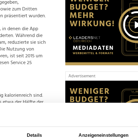
rgegeben,
 sowie zum Dritten
en präsentiert wurden.
, in denen die App
rderten. Während die
m, reduzierte sie sich
 Die Nutzung von
en, ist seit 2015 um
esen Service 25
Advertisement
 kalorienreich sind.
 etwa der Hälfte der
ntspricht. Bianchi
ben, Kalorienangaben
lorienmenge pro
eiden Sie es,
Details
Anzeigeneinstellungen
als wertend