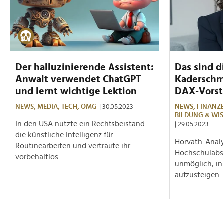
Der halluzinierende Assistent:
Das sind d
Anwalt verwendet ChatGPT
Kaderschm
und lernt wichtige Lektion
DAX-Vors
NEWS,
MEDIA,
TECH,
OMG
| 30.05.2023
NEWS,
FINANZ
BILDUNG & WI
In den USA nutzte ein Rechtsbeistand
| 29.05.2023
die künstliche Intelligenz für
Horvath-Analy
Routinearbeiten und vertraute ihr
Hochschulabsc
vorbehaltlos.
unmöglich, in
aufzusteigen.