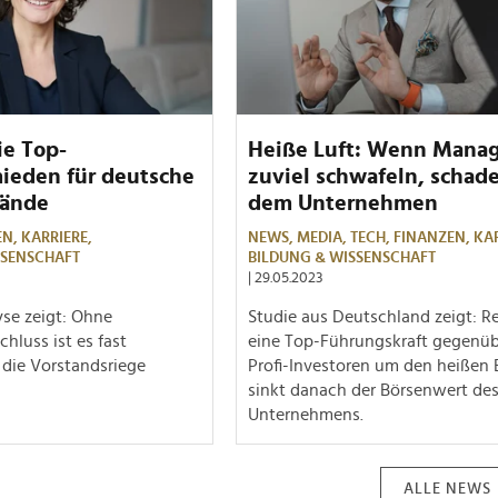
ie Top-
Heiße Luft: Wenn Mana
ieden für deutsche
zuviel schwafeln, schade
tände
dem Unternehmen
EN,
KARRIERE,
NEWS,
MEDIA,
TECH,
FINANZEN,
KA
SSENSCHAFT
BILDUNG & WISSENSCHAFT
| 29.05.2023
se zeigt: Ohne
Studie aus Deutschland zeigt: R
hluss ist es fast
eine Top-Führungskraft gegenüb
 die Vorstandsriege
Profi-Investoren um den heißen B
sinkt danach der Börsenwert de
Unternehmens.
ALLE NEWS