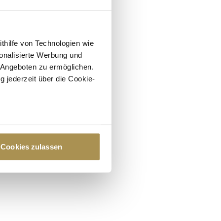
ithilfe von Technologien wie
onalisierte Werbung und
 Angeboten zu ermöglichen.
g jederzeit über die Cookie-
au sein können
zieren
Cookies zulassen
hre Präferenzen im
Abschnitt
 Medien anbieten zu können
hrer Verwendung unserer
 führen diese Informationen