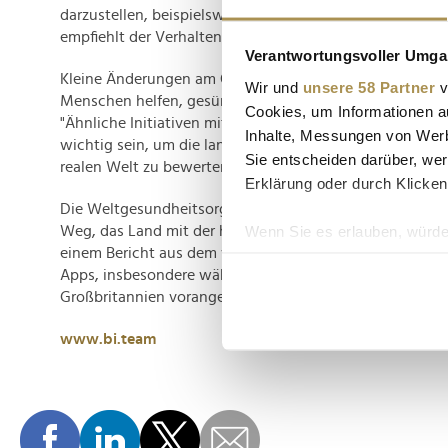
darzustellen, beispielsweise durch die Verwendung von r
empfiehlt der Verhaltensforscher.
Verantwortungsvoller Umgan
Kleine Änderungen am Online-Auftritt von Lieferdienste
Wir und
unsere 58 Partner
v
Menschen helfen, gesündere Lebensmittel zu identifizi
Cookies, um Informationen a
"Ähnliche Initiativen mit echten Restaurants und Liefer-
Inhalte, Messungen von Werb
wichtig sein, um die langfristigen Auswirkungen dieser 
Sie entscheiden darüber, wer
realen Welt zu bewerten", so Bianchi.
Erklärung oder durch Klicken
Die Weltgesundheitsorganisation WHO sieht Großbrita
Wenn Sie es erlauben, würde
Weg, das Land mit der höchsten Fettleibigkeit in Europ
einem Bericht aus dem vergangenen Jahr hat die Zunahm
Informationen über Ih
Apps, insbesondere während der Corona-Pandemie, die Fe
Ihr Gerät durch aktiv
Großbritannien vorangetrieben.
Erfahren Sie mehr darüber, w
Einzelheiten
fest.
www.bi.team
Wir verwenden Cookies, um I
und die Zugriffe auf unsere 
Website an unsere Partner fü