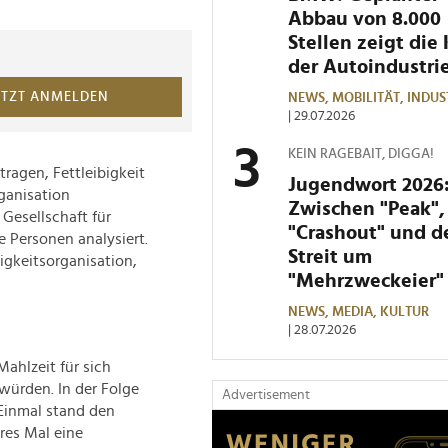
Abbau von 8.000
Stellen zeigt die 
der Autoindustri
ETZT ANMELDEN
NEWS,
MOBILITÄT,
INDUS
| 29.07.2026
KEIN RAGEBAIT, DIGGA!
ragen, Fettleibigkeit
Jugendwort 2026
ganisation
Zwischen "Peak",
 Gesellschaft für
"Crashout" und 
 Personen analysiert.
Streit um
igkeitsorganisation,
"Mehrzweckeier"
NEWS,
MEDIA,
KULTUR
| 28.07.2026
ahlzeit für sich
würden. In der Folge
Advertisement
 Einmal stand den
res Mal eine