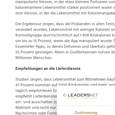
manipulierte Version, in der etwa kleinere Portionen vo
kalorienärmere Lebensmittel stärker positioniert waren
eine Version, in der die Lebensmittel mit Kalorienangab
Die Ergebnisse zeigen, dass die Probanden in allen Tests
verändert wurden, Lebensmittel mit weniger Kalorien o
Kontrollgruppe durchschnittlich auf 1.408 Kilokalorien ka
um bis zu 15 Prozent, wenn die App manipuliert wurde.
Essenliefer-Apps, zu denen Deliveroo und UberEats gehör
55 Prozent gestiegen. Allein in Großbritannien nutzen di
Millionen Menschen.
Empfehlungen an die Lieferdienste
Studien zeigen, dass Lebensmittel zum Mitnehmen häufig
47 Prozent kommen auf 1.000 Kilokalorien und mehr, was
täglich empfohlenen Energiezufuhr eines Erwachsenen e
empfiehlt Lieferdiensten, Kunden die Möglichkeit zu ge
ein- und ausschalten zu können und die empfohlene Ka
Mahlzeit und nicht nur pro Tag zu kommunizieren. "Verm
Zustimmung
Nachrichten oder Formatierungen auf Kalorienangaben 