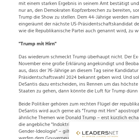
mit einem starken Ergebnis in seinem Amt bestätigt und 
nur an, den Demokraten Kopfzerbrechen zu bereiten, s
Trump die Show zu stellen. Dem 44-Jährige werden näm
eingeräumt der nächste US-Präsidentschaftskandidat de
wie die Republikanische Partei auch genannt wird, zu w
"Trump mit Hirn"
Das wiederum schmeckt Trump überhaupt nicht. Der Ex-P
November eine große Erklärung angekündigt und Beoba
aus, dass der 76-Jährige an diesem Tag seine Kandidatur 
Präsidentschaftswahl 2024 bekannt geben wird. Und sol
DeSantis dazu entscheiden, ins Rennen um das höchste
Staaten zu gehen, dann könnte die Luft für Trump dünn
Beide Politiker gehören zum rechten Flügel der republik
DeSantis wird auch gerne als "Trump mit Hirn" apostrophi
ähnliche Themen wie Donald Trump – erst kürzlich echauf
die angebliche "Indoktrinierung" von Kindern durch die 
Gender-Ideologie" – gilt dabei aber als deutliche weniger
werfen dem Gouverneur von Florida vor homophob und p