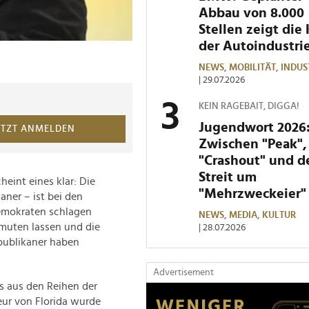
Abbau von 8.000
Stellen zeigt die 
der Autoindustri
NEWS,
MOBILITÄT,
INDUS
| 29.07.2026
KEIN RAGEBAIT, DIGGA!
Jugendwort 2026
ETZT ANMELDEN
Zwischen "Peak",
"Crashout" und 
Streit um
eint eines klar: Die
"Mehrzweckeier"
aner – ist bei den
emokraten schlagen
NEWS,
MEDIA,
KULTUR
rmuten lassen und die
| 28.07.2026
publikaner haben
Advertisement
 aus den Reihen der
eur von Florida wurde