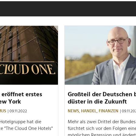
eröffnet erstes
Großteil der Deutschen b
New York
düster in die Zukunft
MUS
| 09.11.2022
NEWS,
HANDEL,
FINANZEN
| 09.11.2
Hotelgruppe hat die
Mehr als zwei Drittel der Bunde
ke "The Cloud One Hotels"
fürchtet sich vor den Folgen ein
möglichen Rezession und ändert