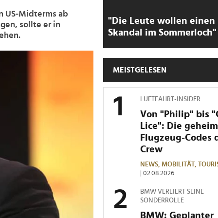
en US-Midterms ab
"Die Leute wollen einen
en, sollte er in
Skandal im Sommerloch"
gehen.
MEISTGELESEN
LUFTFAHRT-INSIDER
Von "Philip" bis 
Lice": Die gehei
Flugzeug-Codes 
Crew
NEWS,
MOBILITÄT,
TOURI
| 02.08.2026
BMW VERLIERT SEINE
SONDERROLLE
BMW: Geplanter