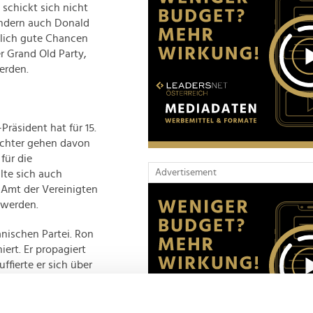
schickt sich nicht
ondern auch Donald
lich gute Chancen
r Grand Old Party,
erden.
räsident hat für 15.
chter gehen davon
für die
Advertisement
lte sich auch
 Amt der Vereinigten
 werden.
anischen Partei. Ron
ert. Er propagiert
fierte er sich über
"Verbreitung der
 exzentrisch. Kritiker
opulistisch zu sein