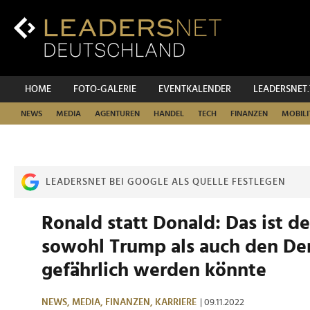
Zum
Inhalt
Zur
Fußzeilen-
Navigation
Zur
HOME
FOTO-GALERIE
EVENTKALENDER
LEADERSNET
Hauptnavigation
NEWS
MEDIA
AGENTUREN
HANDEL
TECH
FINANZEN
MOBILI
LEADERSNET BEI GOOGLE ALS QUELLE FESTLEGEN
Ronald statt Donald: Das ist d
sowohl Trump als auch den D
gefährlich werden könnte
NEWS,
MEDIA,
FINANZEN,
KARRIERE
| 09.11.2022