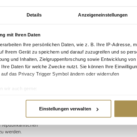
t zu haben.
Details
Anzeigeneinstellungen
eigt ist noch unklar,
g mit Ihren Daten
ößer wird. Vor vier
erarbeiten Ihre persönlichen Daten, wie z. B. Ihre IP-Adresse, m
n Florida kandidierte,
uf Ihrem Gerät zu speichern und darauf zuzugreifen und so pers
ent war voll des
nannte ihn eine
ung und Inhalten, Zielgruppenforschung sowie Entwicklung von
 Ihre Daten für welche Zwecke nutzt. Sie können Ihre Einwilligun
 auf das Privacy Trigger Symbol ändern oder widerrufen
 Trump hat schon am
 ersten schweren
n wir auch gerne:
 ihn sehr schmerzhaft
re geografische Lage erfassen, welche bis auf einige Meter gen
denke nicht, dass es
es Scannen nach bestimmten Merkmalen (Fingerprinting) identifi
Fox News Digital
. Er
Einstellungen verwalten
iner Frau" und könne
ie Ihre persönlichen Daten verarbeitet werden, und legen Sie I
n, die nicht besonders
n republikanischen
 zu werden.
nhalte und Anzeigen zu personalisieren, Funktionen für soziale