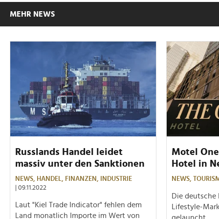
MEHR NEWS
Russlands Handel leidet
Motel One 
massiv unter den Sanktionen
Hotel in 
NEWS,
HANDEL,
FINANZEN,
INDUSTRIE
NEWS,
TOURIS
| 09.11.2022
Die deutsche 
Laut "Kiel Trade Indicator" fehlen dem
Lifestyle-Mar
Land monatlich Importe im Wert von
gelauncht.