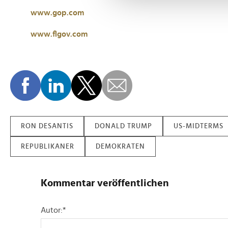
und die Zugriffe auf unsere 
www.gop.com
Website an unsere Partner fü
möglicherweise mit weiteren
www.flgov.com
der Dienste gesammelt habe
RON DESANTIS
DONALD TRUMP
US-MIDTERMS
REPUBLIKANER
DEMOKRATEN
Kommentar veröffentlichen
Autor:
*