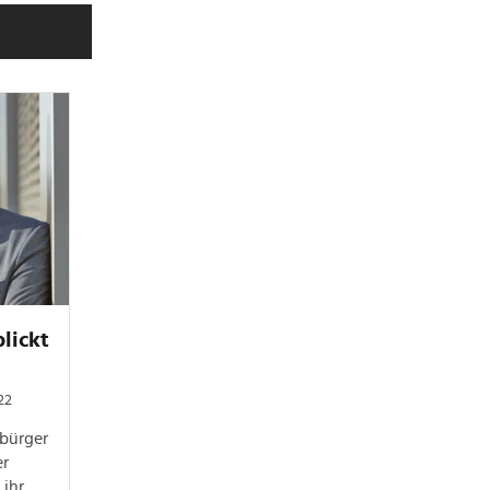
lickt
022
sbürger
er
 ihr