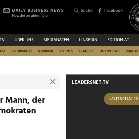
DAILY BUSINESS NEWS
Suche
Facebook
Newsletter abonnieren
.TV
ÜBER UNS
MEDIADATEN
LINKEDIN
EDITION AT
SUCHEN
TÄT
TOURISMUS
KARRIERE
EVENTS
LEADERS
INTERVIEWS
IMMOBI
LEADERSNET.TV
er Mann, der
LAUTSCHALT
emokraten