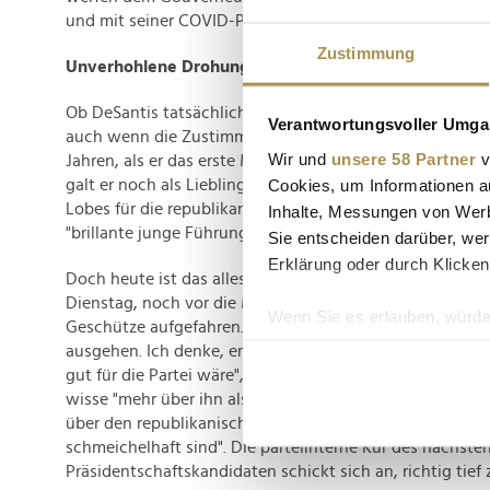
und mit seiner COVID-Politik für zahlreiche Tote gesorg
Zustimmung
Unverhohlene Drohungen
Ob DeSantis tatsächlich ins Präsidentschaftsrennen einst
Verantwortungsvoller Umgan
auch wenn die Zustimmung für ihn parteiintern immer gr
Wir und
unsere 58 Partner
v
Jahren, als er das erste Mal für den Gouverneursposten i
Cookies, um Informationen a
galt er noch als Liebling von Trump. Der damalige Präsid
Lobes für die republikanische Nachwuchshoffnung und 
Inhalte, Messungen von Werb
"brillante junge Führungspersönlichkeit".
Sie entscheiden darüber, wer
Erklärung oder durch Klicken
Doch heute ist das alles nur noch Schnee von gestern.
Dienstag, noch vor die Midterms geschlagen waren, die
Wenn Sie es erlauben, würde
Geschütze aufgefahren. "Wenn er antritt, könnte das für
Informationen über Ih
ausgehen. Ich denke, er würde einen Fehler machen. Ich 
Ihr Gerät durch aktiv
gut für die Partei wäre", so der Ex-Präsident gegenüber
wisse "mehr über ihn als jeder andere, mit Ausnahme se
Erfahren Sie mehr darüber, w
über den republikanischen Shooting-Star "Dinge erzähle
Einzelheiten
fest.
schmeichelhaft sind". Die parteiinterne Kür des nächste
Präsidentschaftskandidaten schickt sich an, richtig tief
Wir verwenden Cookies, um I