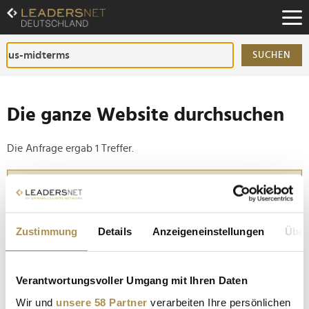
Zum
Inhalt
Zur
Fußzeilen-
SUCHEN
Navigation
Zur
Hauptnavigation
Die ganze Website durchsuchen
Die Anfrage ergab 1 Treffer.
Tipp
Seiten suchen, die genau diese Wortgruppe enthalten:
Setzen Sie die gesuchten Wörter zwischen
Zustimmung
Details
Anzeigeneinstellungen
Über
Anführungszeichen: zb "Vorname Nachname".
Verantwortungsvoller Umgang mit Ihren Daten
Ronald statt Donald: Das ist der Mann, der sowohl
Wir und
unsere 58 Partner
verarbeiten Ihre persönlichen
Trump als auch den Demokraten gefährlich