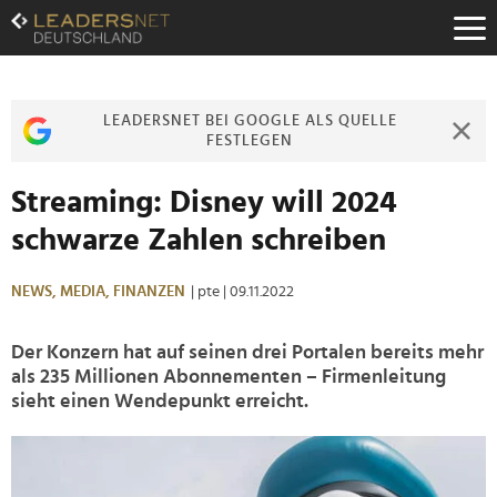
Zum
Inhalt
Zur
Fußzeilen-
Navigation
LEADERSNET BEI GOOGLE ALS QUELLE
Zur
FESTLEGEN
Hauptnavigation
Streaming: Disney will 2024
schwarze Zahlen schreiben
NEWS,
MEDIA,
FINANZEN
| pte
| 09.11.2022
Der Konzern hat auf seinen drei Portalen bereits mehr
als 235 Millionen Abonnementen – Firmenleitung
sieht einen Wendepunkt erreicht.
>