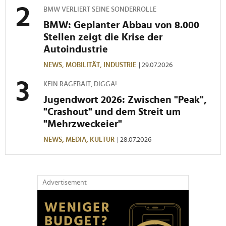
Partner führen diese Informationen möglicherweise mit
BMW VERLIERT SEINE SONDERROLLE
weiteren Daten zusammen, die Sie ihnen bereitgestellt
BMW: Geplanter Abbau von 8.000
haben oder die sie im Rahmen Ihrer Nutzung der Dienste
Stellen zeigt die Krise der
gesammelt haben.
Autoindustrie
NEWS,
MOBILITÄT,
INDUSTRIE
| 29.07.2026
KEIN RAGEBAIT, DIGGA!
Jugendwort 2026: Zwischen "Peak",
"Crashout" und dem Streit um
"Mehrzweckeier"
NEWS,
MEDIA,
KULTUR
| 28.07.2026
Advertisement