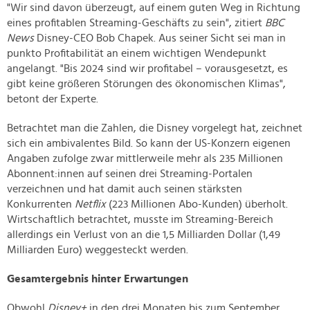
"Wir sind davon überzeugt, auf einem guten Weg in Richtung
eines profitablen Streaming-Geschäfts zu sein", zitiert
BBC
News
Disney-CEO Bob Chapek. Aus seiner Sicht sei man in
punkto Profitabilität an einem wichtigen Wendepunkt
angelangt. "Bis 2024 sind wir profitabel – vorausgesetzt, es
gibt keine größeren Störungen des ökonomischen Klimas",
betont der Experte.
Betrachtet man die Zahlen, die Disney vorgelegt hat, zeichnet
sich ein ambivalentes Bild. So kann der US-Konzern eigenen
Angaben zufolge zwar mittlerweile mehr als 235 Millionen
Abonnent:innen auf seinen drei Streaming-Portalen
verzeichnen und hat damit auch seinen stärksten
Konkurrenten
Netflix
(223 Millionen Abo-Kunden) überholt.
Wirtschaftlich betrachtet, musste im Streaming-Bereich
allerdings ein Verlust von an die 1,5 Milliarden Dollar (1,49
Milliarden Euro) weggesteckt werden.
Gesamtergebnis hinter Erwartungen
Obwohl
Disney+
in den drei Monaten bis zum September