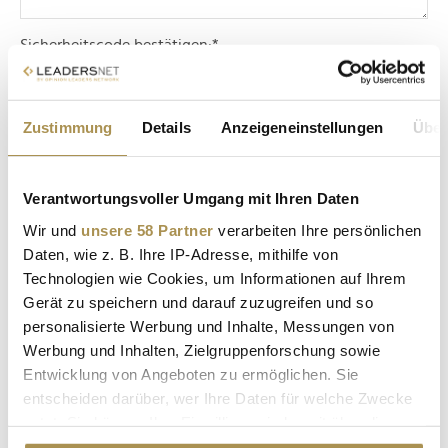
Sicherheitscode bestätigen:
*
Zustimmung
Details
Anzeigeneinstellungen
Über
Verantwortungsvoller Umgang mit Ihren Daten
Wir und
unsere 58 Partner
verarbeiten Ihre persönlichen
* Pflichtfelder.
ABSENDEN
Daten, wie z. B. Ihre IP-Adresse, mithilfe von
Technologien wie Cookies, um Informationen auf Ihrem
Gerät zu speichern und darauf zuzugreifen und so
LEADERSNET.TV
personalisierte Werbung und Inhalte, Messungen von
Werbung und Inhalten, Zielgruppenforschung sowie
LAUTSCHALTEN
Entwicklung von Angeboten zu ermöglichen. Sie
entscheiden darüber, wer Ihre Daten für welche Zwecke
nutzt. Sie können Ihre Einwilligung jederzeit über die
Cookie-Erklärung oder durch Klicken auf das Privacy