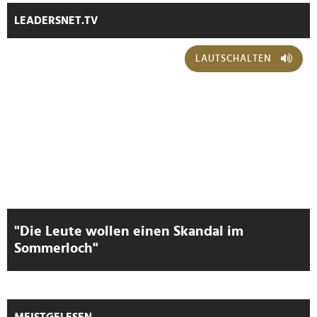
personalisieren, Funktionen für soziale Medien anbieten
LEADERSNET.TV
zu können und die Zugriffe auf unsere Website zu
analysieren. Außerdem geben wir Informationen zu Ihrer
Verwendung unserer Website an unsere Partner für
LAUTSCHALTEN
soziale Medien, Werbung und Analysen weiter. Unsere
Partner führen diese Informationen möglicherweise mit
weiteren Daten zusammen, die Sie ihnen bereitgestellt
haben oder die sie im Rahmen Ihrer Nutzung der Dienste
gesammelt haben.
"Die Leute wollen einen Skandal im
Sommerloch"
MEISTGELESEN